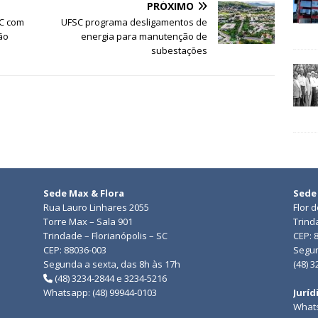
PRÓXIMO
C com
UFSC programa desligamentos de
ão
energia para manutenção de
subestações
Sede Max & Flora
Sede
Rua Lauro Linhares 2055
Flor 
Torre Max – Sala 901
Trind
Trindade – Florianópolis – SC
CEP: 
CEP: 88036-003
Segun
Segunda a sexta, das 8h às 17h
(48) 
(48) 3234-2844 e 3234-5216
Whatsapp: (48) 99944-0103
Juríd
Whats