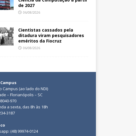
de 2027
06/08/2026
Cientistas cassados pela
ditadura viram pesquisadores
eméritos da Fiocruz
06/08/2026
 Campus
do Campus (ao lado do NDI)
ade – Florianópolis – SC
88040-970
da a sexta, das 8h às 18h
3234-3187
ico
app: (48) 99974-0124