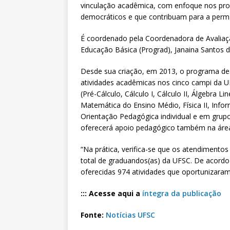
vinculação acadêmica, com enfoque nos proc
democráticos e que contribuam para a perma
É coordenado pela Coordenadora de Avaliaç
Educação Básica (Prograd), Janaina Santos 
Desde sua criação, em 2013, o programa des
atividades acadêmicas nos cinco campi da U
(Pré-Cálculo, Cálculo I, Cálculo II, Álgebra Lin
Matemática do Ensino Médio, Física II, Info
Orientação Pedagógica individual e em grupo
oferecerá apoio pedagógico também na áre
“Na prática, verifica-se que os atendiment
total de graduandos(as) da UFSC. De acordo 
oferecidas 974 atividades que oportunizaram
::: Acesse aqui a
íntegra da publicação
Fonte:
Notícias UFSC