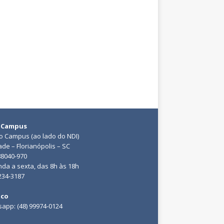
 Campus
do Campus (ao lado do NDI)
ade – Florianópolis – SC
88040-970
da a sexta, das 8h às 18h
3234-3187
ico
app: (48) 99974-0124