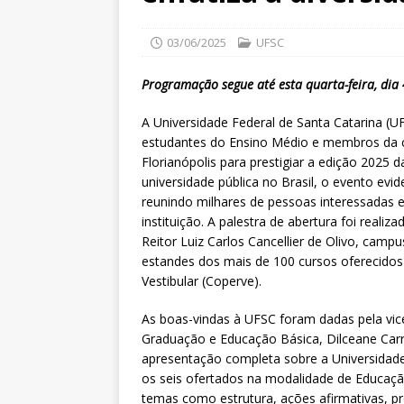
03/06/2025
UFSC
Programação segue até esta quarta-feira, dia 
A Universidade Federal de Santa Catarina (U
estudantes do Ensino Médio e membros da 
Florianópolis para prestigiar a edição 2025
universidade pública no Brasil, o evento evi
reunindo milhares de pessoas interessadas 
instituição. A palestra de abertura foi reali
Reitor Luiz Carlos Cancellier de Olivo, camp
estandes dos mais de 100 cursos oferecido
Vestibular (Coperve).
As boas-vindas à UFSC foram dadas pela vice-
Graduação e Educação Básica, Dilceane Car
apresentação completa sobre a Universidade
os seis ofertados na modalidade de Educaçã
temas como estrutura, ações afirmativas, p