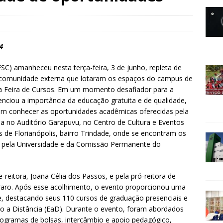
4
FSC) amanheceu nesta terça-feira, 3 de junho, repleta de
comunidade externa que lotaram os espaços do campus de
 da Feira de Cursos. Em um momento desafiador para a
denciou a importância da educação gratuita e de qualidade,
em conhecer as oportunidades acadêmicas oferecidas pela
zada no Auditório Garapuvu, no Centro de Cultura e Eventos
us de Florianópolis, bairro Trindade, onde se encontram os
s pela Universidade e da Comissão Permanente do
reitora, Joana Célia dos Passos, e pela pró-reitora de
raro. Após esse acolhimento, o evento proporcionou uma
, destacando seus 110 cursos de graduação presenciais e
o a Distância (EaD). Durante o evento, foram abordados
rogramas de bolsas, intercâmbio e apoio pedagógico,