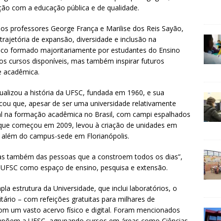
ção com a educação pública e de qualidade.
elos professores George França e Marilise dos Reis Sayão,
rajetória de expansão, diversidade e inclusão na
ico formado majoritariamente por estudantes do Ensino
s cursos disponíveis, mas também inspirar futuros
e acadêmica.
ualizou a história da UFSC, fundada em 1960, e sua
cou que, apesar de ser uma universidade relativamente
l na formação acadêmica no Brasil, com campi espalhados
 que começou em 2009, levou à criação de unidades em
u, além do campus-sede em Florianópolis.
 mas também das pessoas que a constroem todos os dias”,
a UFSC como espaço de ensino, pesquisa e extensão.
 estrutura da Universidade, que inclui laboratórios, o
itário – com refeições gratuitas para milhares de
om um vasto acervo físico e digital. Foram mencionados
ompõem a UFSC, agrupando cursos em áreas como Ciências