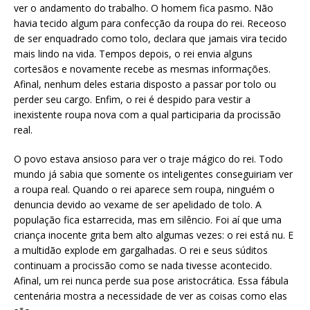
ver o andamento do trabalho. O homem fica pasmo. Não
havia tecido algum para confecção da roupa do rei. Receoso
de ser enquadrado como tolo, declara que jamais vira tecido
mais lindo na vida. Tempos depois, o rei envia alguns
cortesãos e novamente recebe as mesmas informações.
Afinal, nenhum deles estaria disposto a passar por tolo ou
perder seu cargo. Enfim, o rei é despido para vestir a
inexistente roupa nova com a qual participaria da procissão
real.
O povo estava ansioso para ver o traje mágico do rei. Todo
mundo já sabia que somente os inteligentes conseguiriam ver
a roupa real. Quando o rei aparece sem roupa, ninguém o
denuncia devido ao vexame de ser apelidado de tolo. A
população fica estarrecida, mas em silêncio. Foi aí que uma
criança inocente grita bem alto algumas vezes: o rei está nu. E
a multidão explode em gargalhadas. O rei e seus súditos
continuam a procissão como se nada tivesse acontecido.
Afinal, um rei nunca perde sua pose aristocrática. Essa fábula
centenária mostra a necessidade de ver as coisas como elas