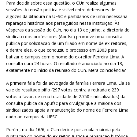
Para decidir sobre essa questão, o CUn realiza algumas
sessões. A tensão política é visível entre defensores de
algozes da ditadura na UFSC e partidários de uma necessária
reparação histórica aos perseguidos nessa instituição. Às
vésperas da sessão do CUn, no dia 13 de junho, a diretoria do
sindicato dos professores (Apufsc) promove uma consulta
pública por solicitação de um filiado em nome de ex-reitores,
e dentre eles, o que conduziu o processo em 2003 para
batizar o campus com o nome do ex-reitor Ferreira Lima. A
consulta dura 24 horas. O resultado é anunciado no dia 13,
exatamente no início da reunião do CUn. Mera coincidência?
A primeira fala foi da advogada da família Ferreira Lima. Ela se
vale do resultado pífio (297 votos contra a retirada e 239
votos a favor, de uma totalidade de 2.750 sindicalizados) da
consulta púbica da Apufsc para divulgar que a maioria dos
sindicalizados apoia a manutenção do nome de Ferreira Lima
dado ao campus da UFSC.
Porém, no dia 16/6, o CUn decide por ampla maioria pela
subtração do nome do ex-reitor. Justiça e reparação histórica