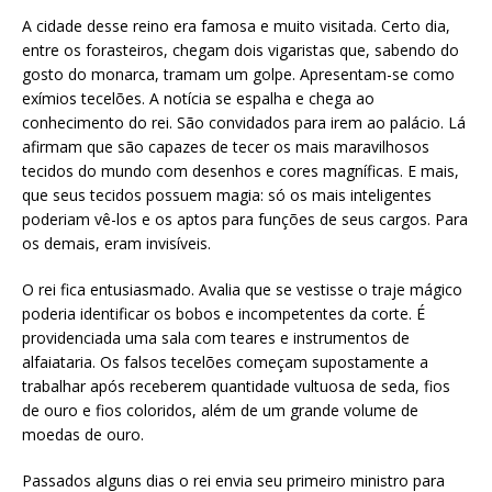
A cidade desse reino era famosa e muito visitada. Certo dia,
entre os forasteiros, chegam dois vigaristas que, sabendo do
gosto do monarca, tramam um golpe. Apresentam-se como
exímios tecelões. A notícia se espalha e chega ao
conhecimento do rei. São convidados para irem ao palácio. Lá
afirmam que são capazes de tecer os mais maravilhosos
tecidos do mundo com desenhos e cores magníficas. E mais,
que seus tecidos possuem magia: só os mais inteligentes
poderiam vê-los e os aptos para funções de seus cargos. Para
os demais, eram invisíveis.
O rei fica entusiasmado. Avalia que se vestisse o traje mágico
poderia identificar os bobos e incompetentes da corte. É
providenciada uma sala com teares e instrumentos de
alfaiataria. Os falsos tecelões começam supostamente a
trabalhar após receberem quantidade vultuosa de seda, fios
de ouro e fios coloridos, além de um grande volume de
moedas de ouro.
Passados alguns dias o rei envia seu primeiro ministro para