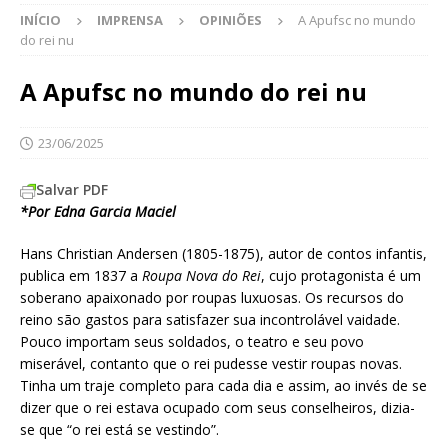
INÍCIO
IMPRENSA
OPINIÕES
A Apufsc no mundo
do rei nu
A Apufsc no mundo do rei nu
23/06/2025
Salvar PDF
*Por Edna Garcia Maciel
Hans Christian Andersen (1805-1875), autor de contos infantis,
publica em 1837 a
Roupa Nova do Rei
, cujo protagonista é um
soberano apaixonado por roupas luxuosas. Os recursos do
reino são gastos para satisfazer sua incontrolável vaidade.
Pouco importam seus soldados, o teatro e seu povo
miserável, contanto que o rei pudesse vestir roupas novas.
Tinha um traje completo para cada dia e assim, ao invés de se
dizer que o rei estava ocupado com seus conselheiros, dizia-
se que “o rei está se vestindo”.