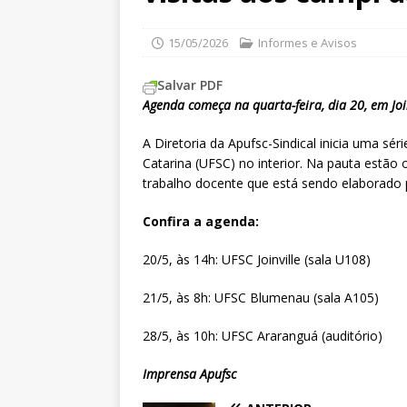
15/05/2026
Informes e Avisos
Salvar PDF
Agenda começa na quarta-feira, dia 20, em Joi
A Diretoria da Apufsc-Sindical inicia uma sér
Catarina (UFSC) no interior. Na pauta estão
trabalho docente que está sendo elaborado p
Confira a agenda:
20/5, às 14h: UFSC Joinville (sala U108)
21/5, às 8h: UFSC Blumenau (sala A105)
28/5, às 10h: UFSC Araranguá (auditório)
Imprensa Apufsc