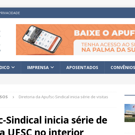
PRIVACIDADE
ÍDICO
IMPRENSA
APOSENTADOS
CONVÊNIO
ISOS
Diretoria da Apufsc-Sindical inicia série de visitas
-Sindical inicia série de
da UFSC no interior