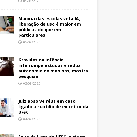
05/08/2026
Maioria das escolas veta IA;
liberação de uso é maior em
públicas do que em
particulares
05/08/2026
Gravidez na infância
interrompe estudos e reduz
autonomia de meninas, mostra
pesquisa
05/08/2026
Juiz absolve réus em caso
ligado a suicídio de ex-reitor da
UFSC
04/08/2026
Feira do Livro da UFSC inicia na