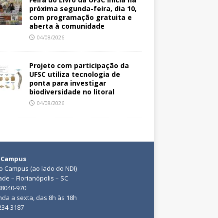
próxima segunda-feira, dia 10,
com programação gratuita e
aberta à comunidade
04/08/2026
Projeto com participação da
UFSC utiliza tecnologia de
ponta para investigar
biodiversidade no litoral
04/08/2026
 Campus
do Campus (ao lado do NDI)
ade – Florianópolis – SC
88040-970
da a sexta, das 8h às 18h
3234-3187