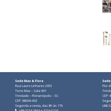
Sede Max & Flora
Sede
Rua Lauro Linhares 2055
Flor 
Torre Max – Sala 901
Trind
Trindade – Florianópolis – SC
CEP: 
CEP: 88036-003
Segun
Segunda a sexta, das 8h às 17h
(48) 
(48) 3234-2844 e 3234-5216