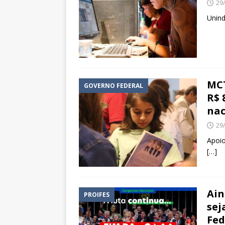
29
Unind
MCT
GOVERNO FEDERAL
R$ 
nac
29
Apoio
[…]
Ain
PROIFES
sej
Fed