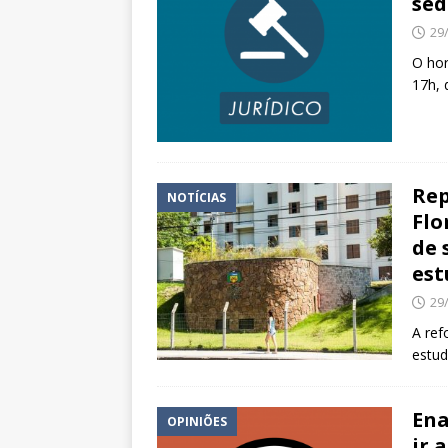
sed
29
O hor
17h, 
Rep
NOTÍCIAS
Flo
de 
est
29
A ref
estu
Ena
OPINIÕES
ir 