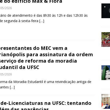
e do edifício Max & Flora
/05/2026
ário de atendimento é das 8h30 às 12h e das 12h30 às
de segunda à sexta-feira
[…]
resentantes do MEC vem a
rianópolis para assinatura da ordem
serviço de reforma da moradia
udantil da UFSC
/05/2026
orma da Moradia Estudantil é uma reivindicação antiga de
dantes
[…]
de-Licenciaturas na UFSC: tentando
além das aparências