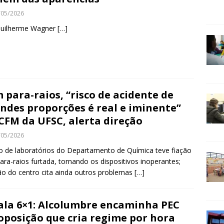
/05/2026
Guilherme Wagner
[…]
 para-raios, “risco de acidente de
ndes proporções é real e iminente”
CFM da UFSC, alerta direção
/05/2026
o de laboratórios do Departamento de Química teve fiação
ara-raios furtada, tornando os dispositivos inoperantes;
ão do centro cita ainda outros problemas
[…]
ala 6×1: Alcolumbre encaminha PEC
oposição que cria regime por hora