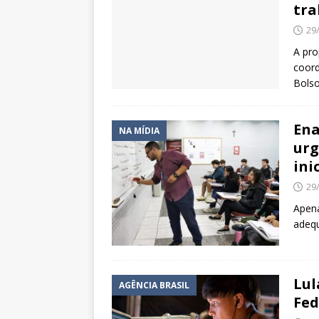
tra
29
A pro
coord
Bolso
Ena
NA MÍDIA
urg
ini
29
Apena
adeq
Lul
AGÊNCIA BRASIL
Fed