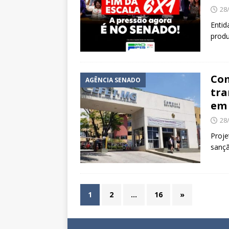
28
Entid
produ
Com
AGÊNCIA SENADO
tra
em 
28
Proje
sançã
1
2
…
16
»