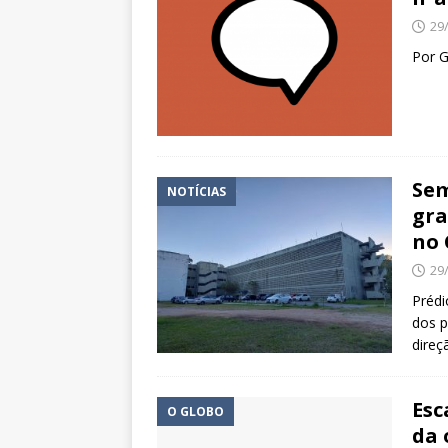
29
Por 
Sem
NOTÍCIAS
gra
no 
29
Prédi
dos p
direç
Esc
O GLOBO
da 