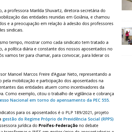
a professora Marilda Shuvartz, diretora-secretária do
mobilização das entidades reunidas em Goiânia, e chamou
ados e a preocupação em relação à adesão dos professores
es sindicais.
mesmo tempo, mostrar como cada sindicato tem tratado a
o, a política diária e constante dos nossos aposentados no
ós vamos ter para chamar, para convocar, para liderar os
r Manoel Marcos Freire d’Aguiar Neto, representando a
o pela mobilização e participação dos aposentados na
esentantes das entidades atuem como incentivadores da
iva. Como exemplo, citou o trabalho de vigilância e cobrança
resso Nacional em torno do apensamento da PEC 555
.
indicatos para os aposentados é o PLP 189/2021, projeto
 a
gestão do Regime Próprio de Previdência Social (RPPS)
ssessora jurídica do
Proifes-Federação
no debate
visa transformar o INSS em gestor único de aposentadorias e