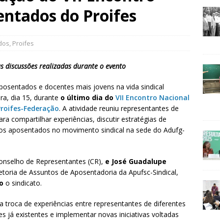
entados do Proifes
dos
,
Proifes
 discussões realizadas durante o evento
aposentados e docentes mais jovens na vida sindical
ra, dia 15, durante
o último dia do
VII Encontro Nacional
roifes-Federação
. A atividade reuniu representantes de
ra compartilhar experiências, discutir estratégias de
 dos aposentados no movimento sindical na sede do Adufg-
Conselho de Representantes (CR),
e José Guadalupe
retoria de Assuntos de Aposentadoria da Apufsc-Sindical,
do
o sindicato.
 troca de experiências entre representantes de diferentes
s já existentes e implementar novas iniciativas voltadas