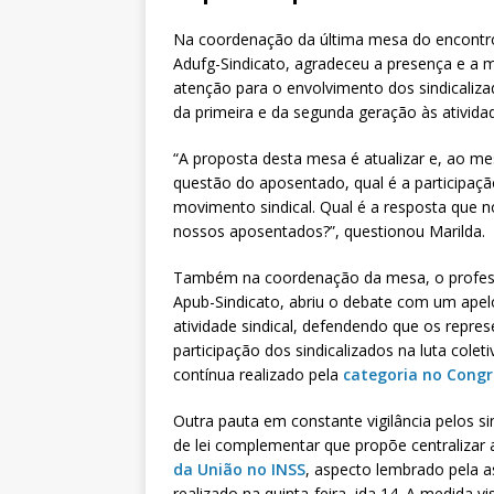
Na coordenação da última mesa do encontro, 
Adufg-Sindicato, agradeceu a presença e a 
atenção para o envolvimento dos sindicaliz
da primeira e da segunda geração às atividad
“A proposta desta mesa é atualizar e, ao 
questão do aposentado, qual é a participaçã
movimento sindical. Qual é a resposta que n
nossos aposentados?”, questionou Marilda.
Também na coordenação da mesa, o professo
Apub-Sindicato, abriu o debate com um apel
atividade sindical, defendendo que os repr
participação dos sindicalizados na luta colet
contínua realizado pela
categoria no Cong
Outra pauta em constante vigilância pelos s
de lei complementar que propõe centralizar
da União no INSS
, aspecto lembrado pela a
realizado na quinta-feira, ida 14. A medida 