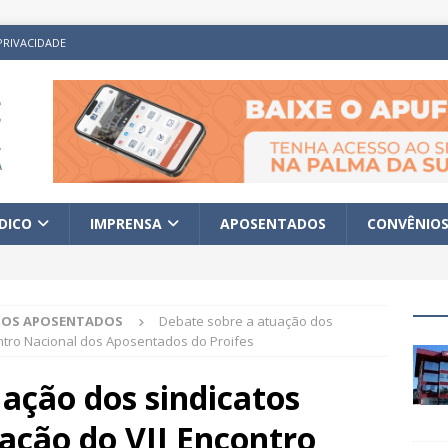
PRIVACIDADE
ÍDICO
IMPRENSA
APOSENTADOS
CONVÊNIO
A OS APOSENTADOS
Debate sobre a atuação dos
ntro Nacional dos Aposentados do Proifes
ação dos sindicatos
ação do VII Encontro