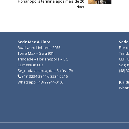
Florianópolis termina após mais de 20
dias
Sede Max & Flora
Sede
Rua Lauro Linhares 2055
Flor 
Torre Max – Sala 901
Trind
Trindade – Florianópolis – SC
CEP: 
CEP: 88036-003
Segun
Segunda a sexta, das 8h às 17h
(48) 
(48) 3234-2844 e 3234-5216
Whatsapp: (48) 99944-0103
Juríd
Whats