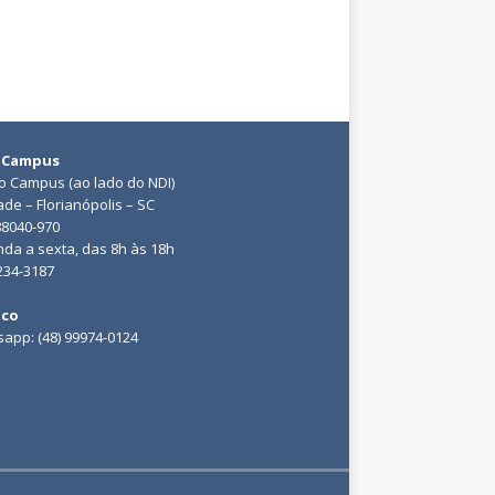
 Campus
do Campus (ao lado do NDI)
ade – Florianópolis – SC
88040-970
da a sexta, das 8h às 18h
3234-3187
ico
app: (48) 99974-0124