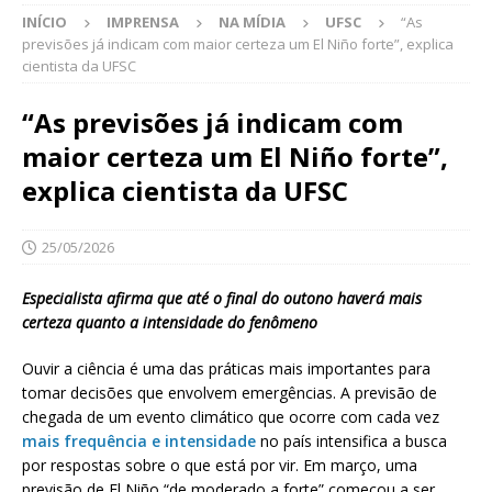
INÍCIO
IMPRENSA
NA MÍDIA
UFSC
“As
previsões já indicam com maior certeza um El Niño forte”, explica
cientista da UFSC
“As previsões já indicam com
maior certeza um El Niño forte”,
explica cientista da UFSC
25/05/2026
Especialista afirma que até o final do outono haverá mais
certeza quanto a intensidade do fenômeno
Ouvir a ciência é uma das práticas mais importantes para
tomar decisões que envolvem emergências. A previsão de
chegada de um evento climático que ocorre com cada vez
mais frequência e intensidade
no país intensifica a busca
por respostas sobre o que está por vir. Em março, uma
previsão de El Niño “de moderado a forte” começou a ser