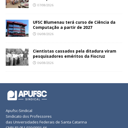
07/08/2026
UFSC Blumenau terá curso de Ciência da
Computação a partir de 2027
06/08/2026
Cientistas cassados pela ditadura viram
pesquisadores eméritos da Fiocruz
06/08/2026
Apufsc-Sindical
Sindicato dos Professores
das Universidades Federais de Santa Catarina
CNPJ 83.051.920/0001-66