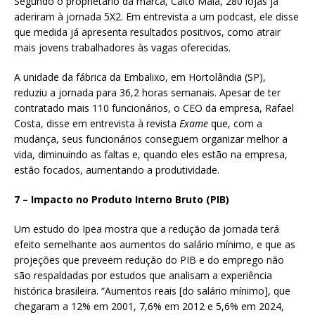
Segundo o proprietário da marca, Caito Maia, 280 lojas já
aderiram à jornada 5X2. Em entrevista a um podcast, ele disse
que medida já apresenta resultados positivos, como atrair
mais jovens trabalhadores às vagas oferecidas.
A unidade da fábrica da Embalixo, em Hortolândia (SP),
reduziu a jornada para 36,2 horas semanais. Apesar de ter
contratado mais 110 funcionários, o CEO da empresa, Rafael
Costa, disse em entrevista à revista
Exame
que, com a
mudança, seus funcionários conseguem organizar melhor a
vida, diminuindo as faltas e, quando eles estão na empresa,
estão focados, aumentando a produtividade.
7 – Impacto no Produto Interno Bruto (PIB)
Um estudo do Ipea mostra que a redução da jornada terá
efeito semelhante aos aumentos do salário mínimo, e que as
projeções que preveem redução do PIB e do emprego não
são respaldadas por estudos que analisam a experiência
histórica brasileira. “Aumentos reais [do salário mínimo], que
chegaram a 12% em 2001, 7,6% em 2012 e 5,6% em 2024,