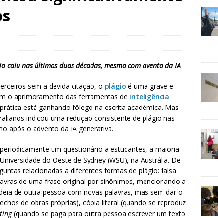
os
io caiu nas últimas duas décadas, mesmo com avento da IA
terceiros sem a devida citação, o
plágio
é uma grave e
 Com o aprimoramento das ferramentas de
inteligência
a prática está ganhando fôlego na escrita acadêmica. Mas
alianos indicou uma redução consistente de plágio nas
o após o advento da IA generativa.
 periodicamente um questionário a estudantes, a maioria
 Universidade do Oeste de Sydney (WSU), na Austrália. De
ntas relacionadas a diferentes formas de plágio: falsa
lavras de uma frase original por sinônimos, mencionando a
a ideia de outra pessoa com novas palavras, mas sem dar o
trechos de obras próprias), cópia literal (quando se reproduz
ting
(quando se paga para outra pessoa escrever um texto