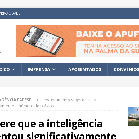
PRIVACIDADE
ÍDICO
IMPRENSA
APOSENTADOS
CONVÊNIO
AGÊNCIA FAPESP
Levantamento sugere que a
tivamente o número de plágios
re que a inteligência
entou significativamente