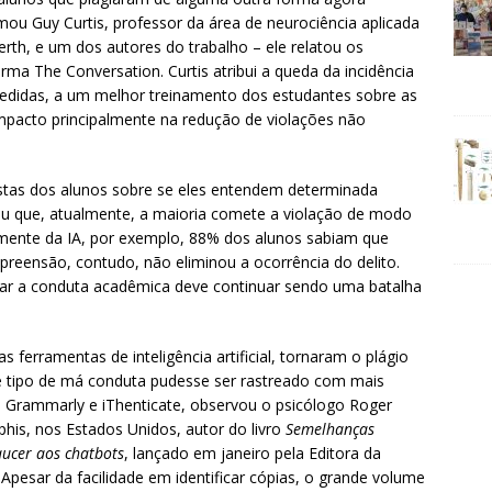
ou Guy Curtis, professor da área de neurociência aplicada
erth, e um dos autores do trabalho – ele relatou os
rma The Conversation. Curtis atribui a queda da incidência
medidas, a um melhor treinamento dos estudantes sobre as
 impacto principalmente na redução de violações não
as dos alunos sobre se eles entendem determinada
ou que, atualmente, a maioria comete a violação de modo
almente da IA, por exemplo, 88% dos alunos sabiam que
preensão, contudo, não eliminou a ocorrência do delito.
alizar a conduta acadêmica deve continuar sendo uma batalha
 ferramentas de inteligência artificial, tornaram o plágio
e tipo de má conduta pudesse ser rastreado com mais
n, Grammarly e iThenticate, observou o psicólogo Roger
his, nos Estados Unidos, autor do livro
Semelhanças
aucer aos chatbots
, lançado em janeiro pela Editora da
Apesar da facilidade em identificar cópias, o grande volume