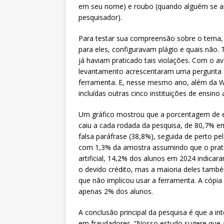
em seu nome) e roubo (quando alguém se ap
pesquisador).
Para testar sua compreensão sobre o tema, 
para eles, configuravam plágio e quais nã
já haviam praticado tais violações. Com o a
levantamento acrescentaram uma pergunta sob
ferramenta. E, nesse mesmo ano, além da W
incluídas outras cinco instituições de ensino
Um gráfico mostrou que a porcentagem de e
caiu a cada rodada da pesquisa, de 80,7% e
falsa paráfrase (38,8%), seguida de perto pel
com 1,3% da amostra assumindo que o prati
artificial, 14,2% dos alunos em 2024 indica
o devido crédito, mas a maioria deles tam
que não implicou usar a ferramenta. A cópia 
apenas 2% dos alunos.
A conclusão principal da pesquisa é que a int
em fraudadores. “Nosso estudo sugere que 