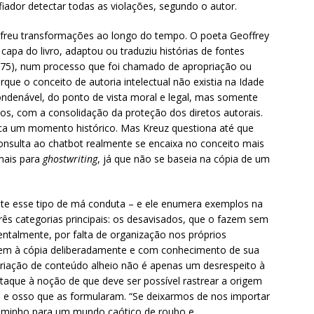
fiador detectar todas as violações, segundo o autor.
ofreu transformações ao longo do tempo. O poeta Geoffrey
apa do livro, adaptou ou traduziu histórias de fontes
375), num processo que foi chamado de apropriação ou
rque o conceito de autoria intelectual não existia na Idade
ondenável, do ponto de vista moral e legal, mas somente
os, com a consolidação da proteção dos diretos autorais.
ca um momento histórico. Mas Kreuz questiona até que
onsulta ao chatbot realmente se encaixa no conceito mais
 mais para
ghostwriting
, já que não se baseia na cópia de um
.
ete esse tipo de má conduta – e ele enumera exemplos na
 três categorias principais: os desavisados, que o fazem sem
entalmente, por falta de organização nos próprios
rrem à cópia deliberadamente e com conhecimento de sua
priação de conteúdo alheio não é apenas um desrespeito à
ataque à noção de que deve ser possível rastrear a origem
ne e osso que as formularam. “Se deixarmos de nos importar
aminho para um mundo caótico de roubo e