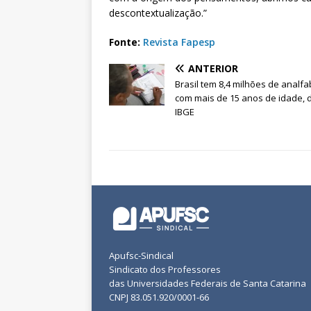
descontextualização.”
Fonte:
Revista Fapesp
ANTERIOR
Brasil tem 8,4 milhões de analf
com mais de 15 anos de idade, d
IBGE
Apufsc-Sindical
Sindicato dos Professores
das Universidades Federais de Santa Catarina
CNPJ 83.051.920/0001-66