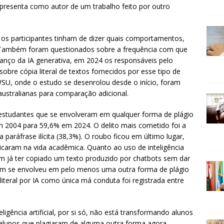
resenta como autor de um trabalho feito por outro
os participantes tinham de dizer quais comportamentos,
o. Também foram questionados sobre a frequência com que
vanço da IA generativa, em 2024 os responsáveis pelo
re cópia literal de textos fornecidos por esse tipo de
SU, onde o estudo se desenrolou desde o início, foram
 australianas para comparação adicional.
studantes que se envolveram em qualquer forma de plágio
m 2004 para 59,6% em 2024. O delito mais cometido foi a
a paráfrase ilícita (38,3%). O roubo ficou em último lugar,
caram na vida acadêmica. Quanto ao uso de inteligência
ram já ter copiado um texto produzido por chatbots sem dar
bém se envolveu em pelo menos uma outra forma de plágio
literal por IA como única má conduta foi registrada entre
eligência artificial, por si só, não está transformando alunos
alunos que plagiaram de alguma outra forma agora