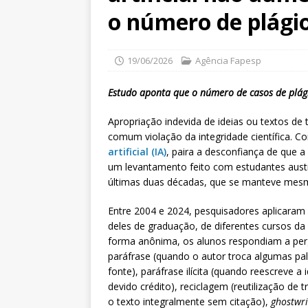
o número de plági
19/06/2026
Agência Fapesp
Estudo aponta que o número de casos de plág
Apropriação indevida de ideias ou textos de 
comum violação da integridade científica.
artificial (IA)
, paira a desconfiança de que 
um levantamento feito com estudantes austr
últimas duas décadas, que se manteve mesm
Entre 2004 e 2024, pesquisadores aplicaram
deles de graduação, de diferentes cursos da
forma anônima, os alunos respondiam a pergu
paráfrase (quando o autor troca algumas pa
fonte), paráfrase ilícita (quando reescreve 
devido crédito), reciclagem (reutilização de 
o texto integralmente sem citação),
ghostwri