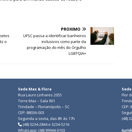
PRÓXIMO
abetos
UFSC passa a identificar banheiros
iz o
inclusivos como parte da
programação do mês do Orgulho
LGBTQIA+
Sede Max & Flora
Sede
Rua Lauro Linhares 2055
Flor 
Torre Max – Sala 901
Trind
Trindade – Florianópolis – SC
CEP: 
CEP: 88036-003
Segun
Segunda a sexta, das 8h às 17h
(48) 
(48) 3234-2844 e 3234-5216
Whatsapp: (48) 99944-0103
Juríd