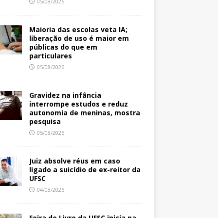
05/08/2026
Maioria das escolas veta IA;
liberação de uso é maior em
públicas do que em
particulares
05/08/2026
Gravidez na infância
interrompe estudos e reduz
autonomia de meninas, mostra
pesquisa
05/08/2026
Juiz absolve réus em caso
ligado a suicídio de ex-reitor da
UFSC
04/08/2026
Feira do Livro da UFSC inicia na