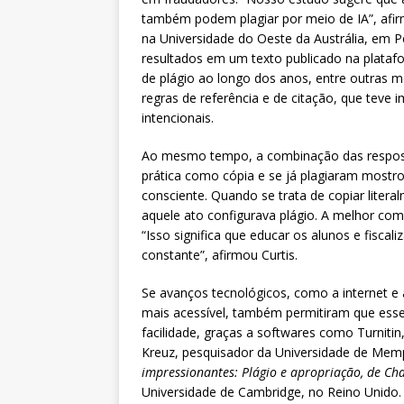
também podem plagiar por meio de IA”, afirm
na Universidade do Oeste da Austrália, em P
resultados em um texto publicado na platafo
de plágio ao longo dos anos, entre outras 
regras de referência e de citação, que teve
intencionais.
Ao mesmo tempo, a combinação das respost
prática como cópia e se já plagiaram mostr
consciente. Quando se trata de copiar liter
aquele ato configurava plágio. A melhor com
“Isso significa que educar os alunos e fisc
constante”, afirmou Curtis.
Se avanços tecnológicos, como a internet e as
mais acessível, também permitiram que ess
facilidade, graças a softwares como Turniti
Kreuz, pesquisador da Universidade de Memp
impressionantes: Plágio e apropriação, de Ch
Universidade de Cambridge, no Reino Unido. 