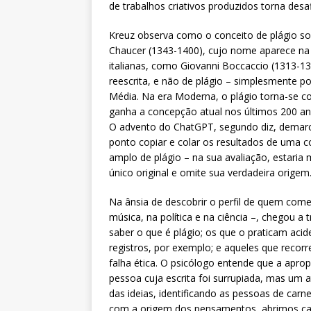
de trabalhos criativos produzidos torna desa
Kreuz observa como o conceito de plágio s
Chaucer (1343-1400), cujo nome aparece na c
italianas, como Giovanni Boccaccio (1313-1
reescrita, e não de plágio – simplesmente po
Média. Na era Moderna, o plágio torna-se c
ganha a concepção atual nos últimos 200 an
O advento do ChatGPT, segundo diz, demar
ponto copiar e colar os resultados de uma c
amplo de plágio – na sua avaliação, estaria
único original e omite sua verdadeira origem
Na ânsia de descobrir o perfil de quem com
música, na política e na ciência –, chegou a
saber o que é plágio; os que o praticam acid
registros, por exemplo; e aqueles que reco
falha ética. O psicólogo entende que a apro
pessoa cuja escrita foi surrupiada, mas um 
das ideias, identificando as pessoas de car
com a origem dos pensamentos, abrimos c