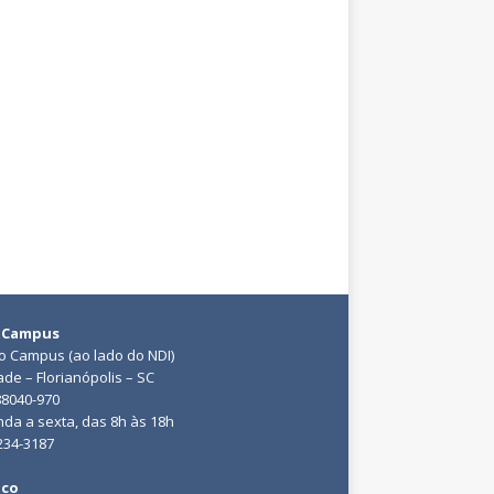
 Campus
do Campus (ao lado do NDI)
ade – Florianópolis – SC
88040-970
da a sexta, das 8h às 18h
3234-3187
ico