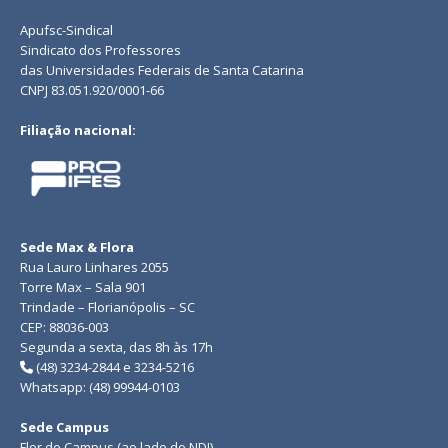
Apufsc-Sindical
Sindicato dos Professores
das Universidades Federais de Santa Catarina
CNPJ 83.051.920/0001-66
Filiação nacional:
Sede Max & Flora
Rua Lauro Linhares 2055
Torre Max – Sala 901
Trindade – Florianópolis – SC
CEP: 88036-003
Segunda a sexta, das 8h às 17h
(48) 3234-2844 e 3234-5216
Whatsapp: (48) 99944-0103
Sede Campus
Flor do Campus (ao lado do NDI)