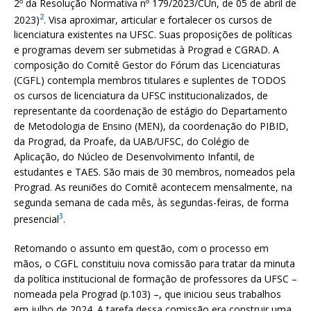
2º da Resolução Normativa nº 179/2023/CUn, de 05 de abril de
2
2023)
. Visa aproximar, articular e fortalecer os cursos de
licenciatura existentes na UFSC. Suas proposições de políticas
e programas devem ser submetidas à Prograd e CGRAD. A
composição do Comitê Gestor do Fórum das Licenciaturas
(CGFL) contempla membros titulares e suplentes de TODOS
os cursos de licenciatura da UFSC institucionalizados, de
representante da coordenação de estágio do Departamento
de Metodologia de Ensino (MEN), da coordenação do PIBID,
da Prograd, da Proafe, da UAB/UFSC, do Colégio de
Aplicação, do Núcleo de Desenvolvimento Infantil, de
estudantes e TAES. São mais de 30 membros, nomeados pela
Prograd. As reuniões do Comitê acontecem mensalmente, na
segunda semana de cada mês, às segundas-feiras, de forma
3
presencial
.
Retomando o assunto em questão, com o processo em
mãos, o CGFL constituiu nova comissão para tratar da minuta
da política institucional de formação de professores da UFSC –
nomeada pela Prograd (p.103) –, que iniciou seus trabalhos
em julho de 2024. A tarefa dessa comissão era construir uma