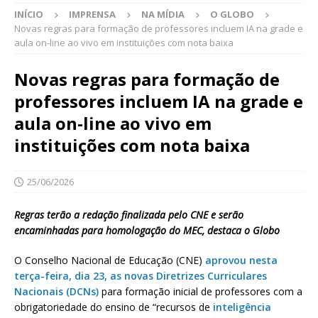
INÍCIO
IMPRENSA
NA MÍDIA
O GLOBO
Novas regras para formação de professores incluem IA na grade e
aula on-line ao vivo em instituições com nota baixa
Novas regras para formação de
professores incluem IA na grade e
aula on-line ao vivo em
instituições com nota baixa
25/06/2026
Regras terão a redação finalizada pelo CNE e serão
encaminhadas para homologação do MEC, destaca o Globo
O Conselho Nacional de Educação (CNE)
aprovou nesta
terça-feira, dia 23, as novas Diretrizes Curriculares
Nacionais (DCNs)
para formação inicial de professores com a
obrigatoriedade do ensino de “recursos de
inteligência