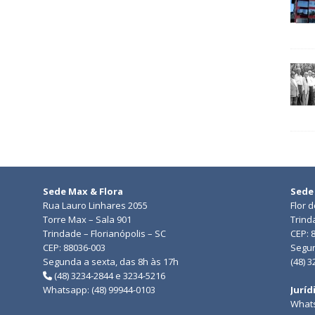
Sede Max & Flora
Sede
Rua Lauro Linhares 2055
Flor 
Torre Max – Sala 901
Trind
Trindade – Florianópolis – SC
CEP: 
CEP: 88036-003
Segun
Segunda a sexta, das 8h às 17h
(48) 
(48) 3234-2844 e 3234-5216
Whatsapp: (48) 99944-0103
Juríd
Whats