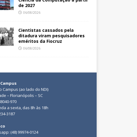
de 2027
06/08/2026
Cientistas cassados pela
ditadura viram pesquisadores
eméritos da Fiocruz
06/08/2026
 Campus
do Campus (ao lado do NDI)
ade – Florianópolis – SC
88040-970
da a sexta, das 8h às 18h
3234-3187
ico
app: (48) 99974-0124