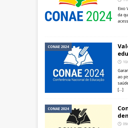
Eixo 
da qu
aces
Val
CONAE 2024
edu
10
Garan
ao pi
saúde
[…]
Con
CONAE 2024
dem
09