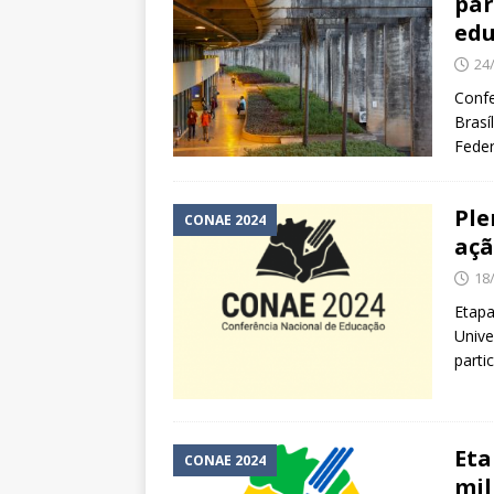
par
edu
24
Conf
Brasí
Fede
Ple
CONAE 2024
açã
18
Etapa
Unive
parti
Eta
CONAE 2024
mi