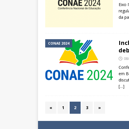
Eixo 
regul
da pa
Inc
CONAE 2024
deb
08
Confe
em Br
discu
[…]
«
1
2
3
»