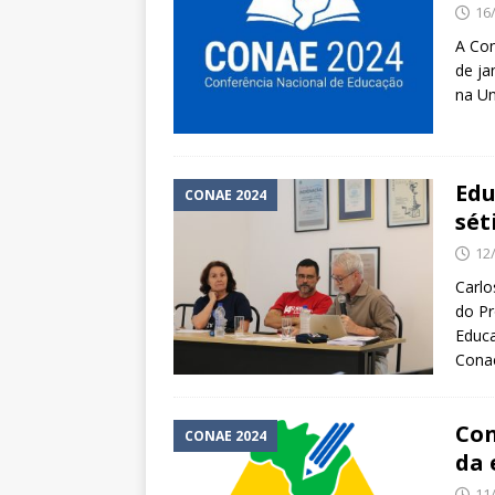
16
A Con
de ja
na Un
Edu
CONAE 2024
sét
12
Carlo
do P
Educa
Conae
Con
CONAE 2024
da 
11