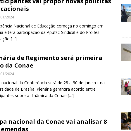
ticipantes vai propor novas políticas
cacionais
/01/2024
erência Nacional de Educação começa no domingo em
lia e terá participação da Apufsc-Sindical e do Proifes-
ração
[…]
nária de Regimento será primeira
o da Conae
/01/2024
 nacional da Conferência será de 28 a 30 de janeiro, na
rsidade de Brasília. Plenária garantirá acordo entre
cipantes sobre a dinâmica da Conae
[…]
pa nacional da Conae vai analisar 8
l emendas