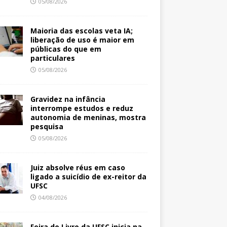
05/08/2026
Maioria das escolas veta IA;
liberação de uso é maior em
públicas do que em
particulares
05/08/2026
Gravidez na infância
interrompe estudos e reduz
autonomia de meninas, mostra
pesquisa
05/08/2026
Juiz absolve réus em caso
ligado a suicídio de ex-reitor da
UFSC
04/08/2026
Feira do Livro da UFSC inicia na