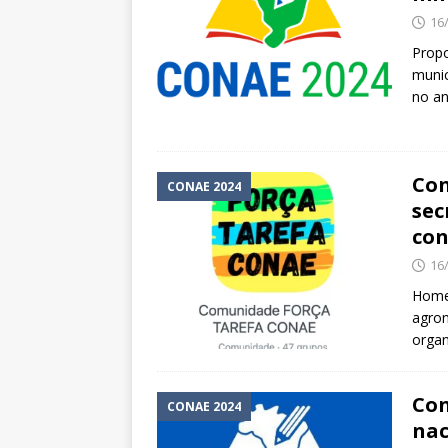
16
Propo
munic
no a
Con
CONAE 2024
sec
con
16
Homes
agron
organ
Con
CONAE 2024
nac