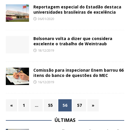
Reportagem especial do Estadão destaca
universidades brasileiras de excelência
06/01/2020
Bolsonaro volta a dizer que considera
excelente o trabalho de Weintraub
18/12/2019
Comissão para inspecionar Enem barrou 66
itens do banco de questões do MEC
16/12/2019
«
1
…
55
56
57
»
ÚLTIMAS