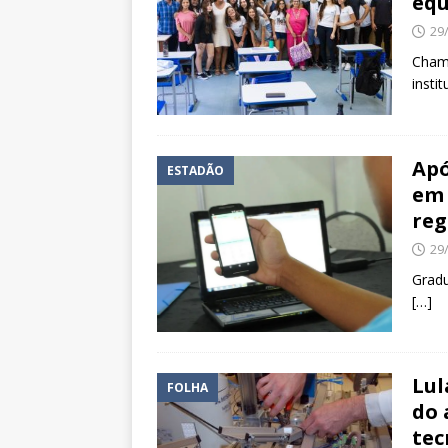
equ
29
Cham
insti
Apó
ESTADÃO
em 
reg
29
Gradu
[…]
Lul
FOLHA
do 
tec