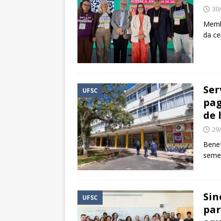
30
Membr
da ce
Ser
UFSC
pag
de 
29
Benef
seme
Sin
UFSC
par