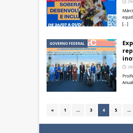
29
Márci
equid
[…]
Exp
GOVERNO FEDERAL
rep
ino
28
Proif
Anua
«
1
…
3
4
5
…