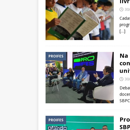
liv
30
Cadas
progr
[…]
Na 
PROIFES
con
uni
30
Debat
docen
SBP
Pro
PROIFES
SBP