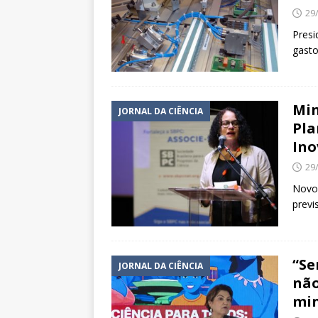
29
Presi
gasto
Min
JORNAL DA CIÊNCIA
Pla
Ino
29
Novo 
previ
“Se
JORNAL DA CIÊNCIA
não
min