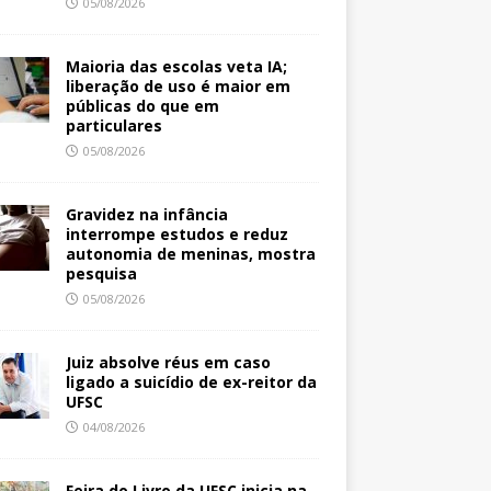
05/08/2026
Maioria das escolas veta IA;
liberação de uso é maior em
públicas do que em
particulares
05/08/2026
Gravidez na infância
interrompe estudos e reduz
autonomia de meninas, mostra
pesquisa
05/08/2026
Juiz absolve réus em caso
ligado a suicídio de ex-reitor da
UFSC
04/08/2026
Feira do Livro da UFSC inicia na