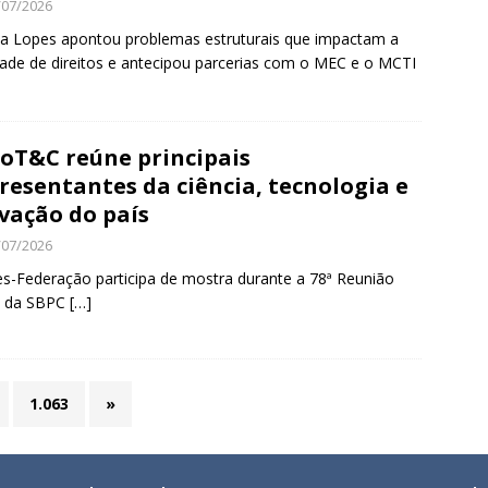
/07/2026
a Lopes apontou problemas estruturais que impactam a
ade de direitos e antecipou parcerias com o MEC e o MCTI
oT&C reúne principais
resentantes da ciência, tecnologia e
vação do país
/07/2026
es-Federação participa de mostra durante a 78ª Reunião
l da SBPC
[…]
1.063
»