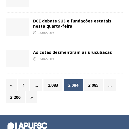
DCE debate SUS e fundações estatais
nesta quarta-feira
03/06/2009
As cotas desmentiram as urucubacas
03/06/2009
«
1
…
2.083
2.084
2.085
…
2.206
»