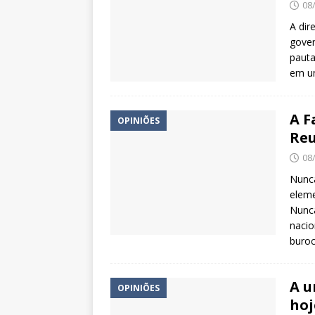
08
A dir
gover
pauta
em u
A F
OPINIÕES
Reu
08
Nunca
eleme
Nunca
nacio
buroc
A u
OPINIÕES
hoj