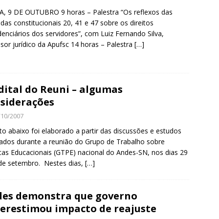
, 9 DE OUTUBRO 9 horas – Palestra “Os reflexos das
as constitucionais 20, 41 e 47 sobre os direitos
denciários dos servidores”, com Luiz Fernando Silva,
sor jurídico da Apufsc 14 horas – Palestra
[…]
dital do Reuni – algumas
siderações
/10/2007
to abaixo foi elaborado a partir das discussões e estudos
zados durante a reunião do Grupo de Trabalho sobre
icas Educacionais (GTPE) nacional do Andes-SN, nos dias 29
de setembro. Nestes dias,
[…]
es demonstra que governo
erestimou impacto de reajuste