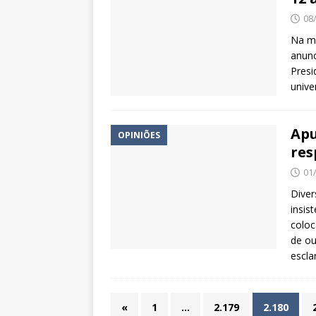
08
Na me
anunc
Presi
unive
Apu
OPINIÕES
res
01
Diver
insis
coloc
de ou
escl
«
1
…
2.179
2.180