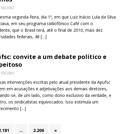
/10/2007
sma segunda-feira, dia 1º, em que Luiz Inácio Lula da Silva
iava, em seu programa radiofônico Café com o
dente, que o Brasil terá, até o final de 2010, mais dez
rsidades federais, 48
[…]
fsc: convite a um debate político e
peitoso
/10/2007
sas intervenções escritas pelo atual presidente da Apufsc
tem em acusações e adjetivações aos demais diretores,
ando-se, de um lado, como dono exclusivo da verdade, e
tro, os sindicalistas equivocados. Isso estimula um
arecimento
[…]
2.181
…
2.206
»