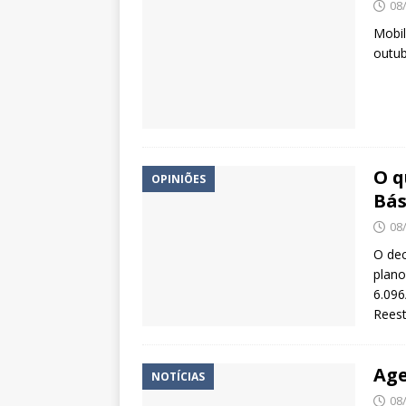
08
Mobil
outub
O q
OPINIÕES
Bás
08
O dec
plan
6.096
Reest
Age
NOTÍCIAS
08