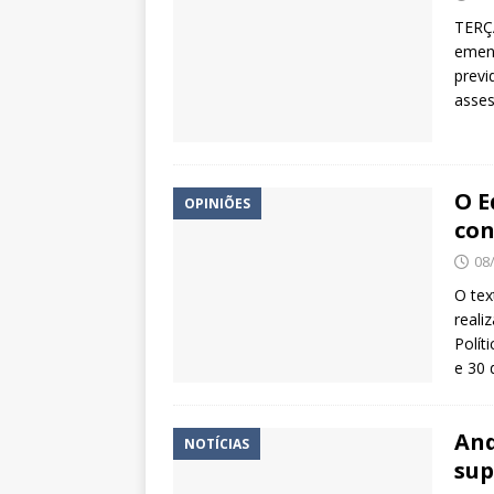
TERÇA
emend
previ
asses
O E
OPINIÕES
con
08
O tex
reali
Polít
e 30 
And
NOTÍCIAS
sup