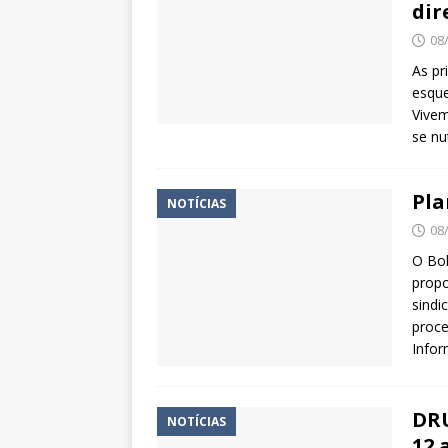
dir
08
As pr
esque
Vivem
se nu
Pla
NOTÍCIAS
08
O Bol
propo
sindi
proce
Infor
DRU
NOTÍCIAS
12 