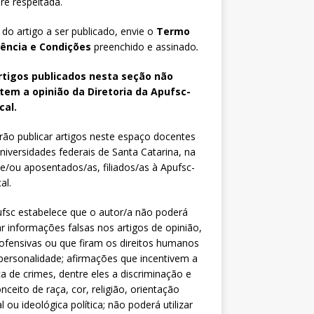
e respeitada.
 do artigo a ser publicado, envie o
Termo
iência e Condições
preenchido e assinado
.
rtigos publicados nesta seção não
etem a opinião da Diretoria da Apufsc-
cal.
ão publicar artigos neste espaço docentes
niversidades federais de Santa Catarina, na
 e/ou aposentados/as, filiados/as à Apufsc-
al.
fsc estabelece que o autor/a não poderá
zar informações falsas nos artigos de opinião,
fensivas ou que firam os direitos humanos
personalidade; afirmações que incentivem a
ca de crimes, dentre eles a discriminação e
nceito de raça, cor, religião, orientação
l ou ideológica política; não poderá utilizar