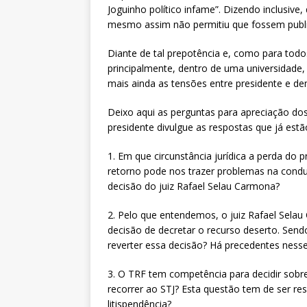
Joguinho político infame”. Dizendo inclusive
mesmo assim não permitiu que fossem publ
Diante de tal prepotência e, como para todo
principalmente, dentro de uma universidade, 
mais ainda as tensões entre presidente e de
Deixo aqui as perguntas para apreciação do
presidente divulgue as respostas que já est
1. Em que circunstância jurídica a perda do
retorno pode nos trazer problemas na con
decisão do juiz Rafael Selau Carmona?
2. Pelo que entendemos, o juiz Rafael Sela
decisão de decretar o recurso deserto. Send
reverter essa decisão? Há precedentes ness
3. O TRF tem competência para decidir sobr
recorrer ao STJ? Esta questão tem de ser res
litispendência?