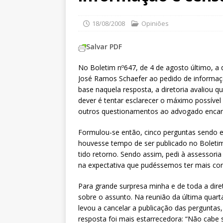
18/08/2008
Opiniões
Salvar PDF
No Boletim nº647, de 4 de agosto último, a 
José Ramos Schaefer ao pedido de informa
base naquela resposta, a diretoria avaliou
dever é tentar esclarecer o máximo possív
outros questionamentos ao advogado encar
Formulou-se então, cinco perguntas sendo e
houvesse tempo de ser publicado no Boletim 
tido retorno. Sendo assim, pedi à assessor
na expectativa que pudéssemos ter mais con
Para grande surpresa minha e de toda a dir
sobre o assunto. Na reunião da última quarta
levou a cancelar a publicação das perguntas,
resposta foi mais estarrecedora: “Não cabe 