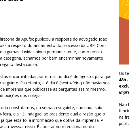
diretoria da Apufsc publicou a resposta do advogado João
ções a respeito do andamento do processo da URP. Com
 que algumas dúvidas ainda permaneciam e, como nosso
el a categoria, achamos por bem encaminhar novamente
regado desta causa.
Os te
stas encaminhadas por e-mail no dia 6 de agosto, para que
48h
a
seguinte. Entretanto, até dia 8 (sexta-feira) não havíamos
excl
ia de imprensa que publicasse as perguntas assim mesmo,
impre
tribuições dos colegas.
Não l
etoria constatamos, na semana seguinte, que nada saiu
funci
-feira, dia 13, indaguei ao presidente qual a razão que o
na fr
 já que esta foi a informação que obtive da imprensa. A
publi
se atravessar nisso. É apostar num tensionamento.