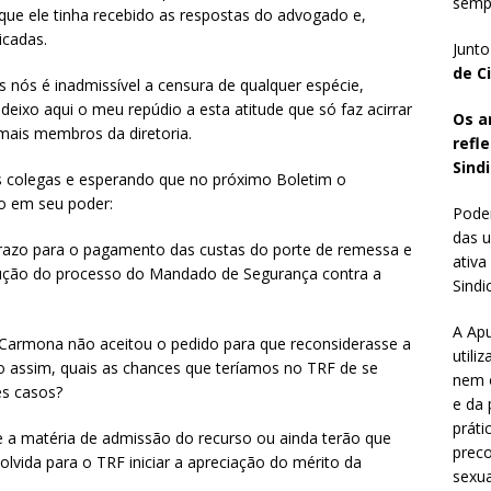
sempr
, que ele tinha recebido as respostas do advogado e,
icadas.
Junto
de C
s nós é inadmissível a censura de qualquer espécie,
deixo aqui o meu repúdio a esta atitude que só faz acirrar
Os a
mais membros da diretoria.
refl
Sindi
s colegas e esperando que no próximo Boletim o
ão em seu poder:
Poder
das u
 prazo para o pagamento das custas do porte de remessa e
ativa
dução do processo do Mandado de Segurança contra a
Sindic
A Apu
u Carmona não aceitou o pedido para que reconsiderasse a
utili
o assim, quais as chances que teríamos no TRF de se
nem o
es casos?
e da 
práti
e a matéria de admissão do recurso ou ainda terão que
preco
olvida para o TRF iniciar a apreciação do mérito da
sexua