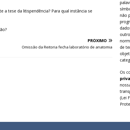
palav
símbo
e a tese da litispendência? Para qual instância se
não p
prog
dado
ção?
outro
PRÓXIMO
norm
de te
Omissão da Reitoria fecha laboratório de anatomia
objet
categ
Os c
priv
nossa
trans
(Lei 
Prote