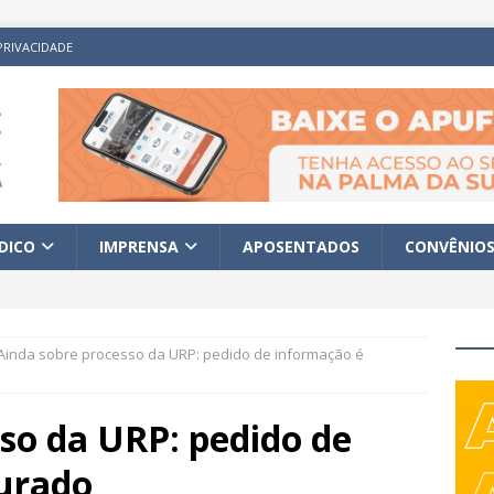
PRIVACIDADE
ÍDICO
IMPRENSA
APOSENTADOS
CONVÊNIO
Ainda sobre processo da URP: pedido de informação é
so da URP: pedido de
urado