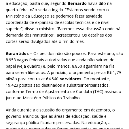
a educação, pasta que, segundo
Bernardo
havia dito na
quarta-feira, não seria atingida. “Estamos vendo com o
Ministério da Educação se podemos fazer atividade
coordenada de expansão de escolas técnicas e de nível
superior”, disse o ministro. “Faremos essa discussão onde há
demanda dos ministérios”, acrescentou. Os detalhes dos
cortes serão divulgados até o fim do mês.
Garantidos
–
Os pedidos não são poucos. Para este ano, são
8.953 vagas federais autorizadas que ainda não saíram do
papel (veja quadro) e, pelo menos, 8.850 aguardam na fila
para serem liberados. A princípio, o orçamento previa R$ 1,79
bilhão para contratar 64.540
servidores
. Do montante,
19.423 postos são destinados a substituir terceirizados,
conforme Termo de Ajustamento de Conduta (TAC) assinado
junto ao Ministério Público do Trabalho.
Ainda durante a discussão do orçamento em dezembro, o
governo anunciou que as áreas de educação, saúde e
segurança pública ficariam preservadas. Na educação, a
maioria das oportunidades foram autorizadas no ano passado