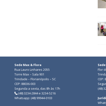
Sede Max & Flora
Sede
Rua Lauro Linhares 2055
Flor 
Torre Max – Sala 901
Trind
Trindade – Florianópolis – SC
CEP: 
CEP: 88036-003
Segun
Segunda a sexta, das 8h às 17h
(48) 
(48) 3234-2844 e 3234-5216
Whatsapp: (48) 99944-0103
Juríd
Whats