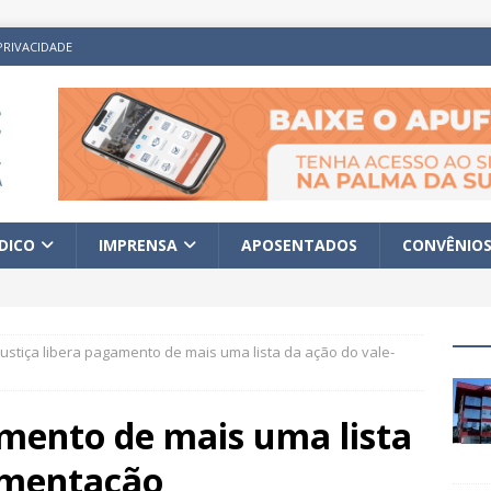
PRIVACIDADE
ÍDICO
IMPRENSA
APOSENTADOS
CONVÊNIO
Justiça libera pagamento de mais uma lista da ação do vale-
amento de mais uma lista
limentação