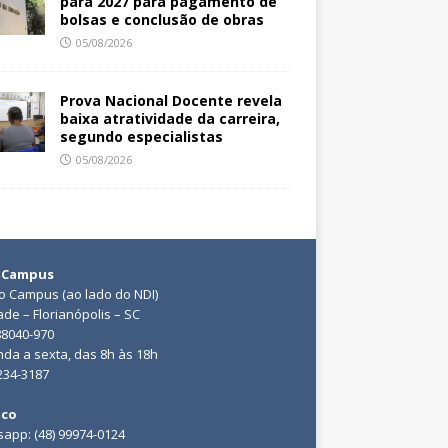
para 2027 para pagamento de
bolsas e conclusão de obras
05/08/2026
Prova Nacional Docente revela
baixa atratividade da carreira,
segundo especialistas
05/08/2026
 Campus
do Campus (ao lado do NDI)
ade – Florianópolis – SC
88040-970
da a sexta, das 8h às 18h
3234-3187
ico
app: (48) 99974-0124