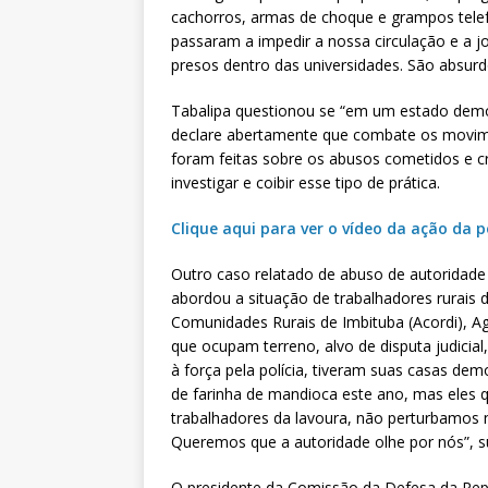
cachorros, armas de choque e grampos telefô
passaram a impedir a nossa circulação e a j
presos dentro das universidades. São absurd
Tabalipa questionou se “em um estado demo
declare abertamente que combate os movim
foram feitas sobre os abusos cometidos e cri
investigar e coibir esse tipo de prática.
Clique aqui para ver o vídeo da ação da 
Outro caso relatado de abuso de autoridade 
abordou a situação de trabalhadores rurais 
Comunidades Rurais de Imbituba (Acordi), Ag
que ocupam terreno, alvo de disputa judicia
à força pela polícia, tiveram suas casas dem
de farinha de mandioca este ano, mas eles q
trabalhadores da lavoura, não perturbamos n
Queremos que a autoridade olhe por nós”, s
O presidente da Comissão da Defesa da Re