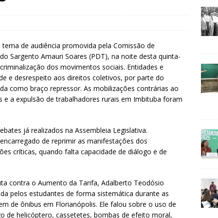
o tema de audiência promovida pela Comissão de
ado Sargento Amauri Soares (PDT), na noite desta quinta-
a criminalização dos movimentos sociais. Entidades e
 e desrespeito aos direitos coletivos, por parte do
izada como braço repressor. As mobilizações contrárias ao
s e a expulsão de trabalhadores rurais em Imbituba foram
ates já realizados na Assembleia Legislativa.
é encarregado de reprimir as manifestações dos
s críticas, quando falta capacidade de diálogo e de
uta contra o Aumento da Tarifa, Adalberto Teodósio
rida pelos estudantes de forma sistemática durante as
 de ônibus em Florianópolis. Ele falou sobre o uso de
go de helicóptero, cassetetes, bombas de efeito moral,