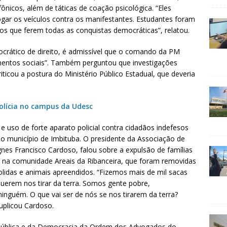
nicos, além de táticas de coação psicológica. “Eles
ogar os veículos contra os manifestantes. Estudantes foram
os que ferem todas as conquistas democráticas”, relatou.
crático de direito, é admissível que o comando da PM
entos sociais”. Também perguntou que investigações
ticou a postura do Ministério Público Estadual, que deveria
polícia no campus da Udesc
e uso de forte aparato policial contra cidadãos indefesos
do município de Imbituba. O presidente da Associação de
nes Francisco Cardoso, falou sobre a expulsão de famílias
l, na comunidade Areais da Ribanceira, que foram removidas
olidas e animais apreendidos. “Fizemos mais de mil sacas
uerem nos tirar da terra. Somos gente pobre,
inguém. O que vai ser de nós se nos tirarem da terra?
uplicou Cardoso.
pública e da Democracia da Ordem dos Advogados do