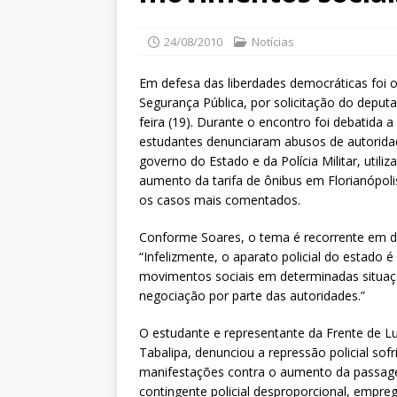
24/08/2010
Notícias
Em defesa das liberdades democráticas foi 
Segurança Pública, por solicitação do deput
feira (19). Durante o encontro foi debatida 
estudantes denunciaram abusos de autoridade
governo do Estado e da Polícia Militar, util
aumento da tarifa de ônibus em Florianópoli
os casos mais comentados.
Conforme Soares, o tema é recorrente em deb
“Infelizmente, o aparato policial do estado 
movimentos sociais em determinadas situaçõe
negociação por parte das autoridades.”
O estudante e representante da Frente de L
Tabalipa, denunciou a repressão policial sof
manifestações contra o aumento da passagem
contingente policial desproporcional, empre