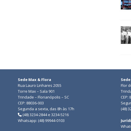
Sede Max & Flora
Sede
Rua Lauro Linhares 2055
Flor 
Torre Max – Sala 901
Trind
Trindade – Florianópolis – SC
CEP: 
CEP: 88036-003
Segun
Segunda a sexta, das 8h às 17h
(48) 
(48) 3234-2844 e 3234-5216
Whatsapp: (48) 99944-0103
Juríd
Whats