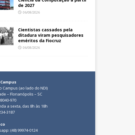
de 2027
06/08/2026
Cientistas cassados pela
ditadura viram pesquisadores
eméritos da Fiocruz
06/08/2026
 Campus
do Campus (ao lado do NDI)
ade – Florianópolis – SC
88040-970
da a sexta, das 8h às 18h
3234-3187
ico
app: (48) 99974-0124