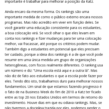
importante é trabalhar para melhorar a posição da Katz.
Ainda encaro da mesma forma. Os rankings são uma
importante medida de como o público externo encara nossos
programas. Mas não acredito em viver em função deles. Se
você garantir uma educação consistente para os estudantes,
a boa colocação virá. Se você olhar o que eles levam em
conta nos rankings e fizer mudanças para ter uma colocação
melhor, vai fracassar, até porque os critérios podem mudar.
Também digo a estudantes em potencial que eles precisam
ter cuidado, porque a ideia dos rankings é a de que você pode
resumir em uma única medida um grupo de organizações
heterogêneas, com focos realmente diferentes. O ranking usa
um número e diz: “Uma escola está aqui e a outra lá”. Mas
não diz de fato aos estudantes o que a escola pode fazer por
eles. Tendo dito isto, trabalhamos duro para melhorar nossos
fundamentos. Um sinal de que estamos fazendo progresso é
o fato de na Business Week do fim de 2010 a Katz ter ficado
entre as top 20 nos Estados Unidos em termos de retorno do
investimento. Houve dias em que eu odiava rankings. Mas, se
não tivermos a disciplina trazida por eles, podemos perder o