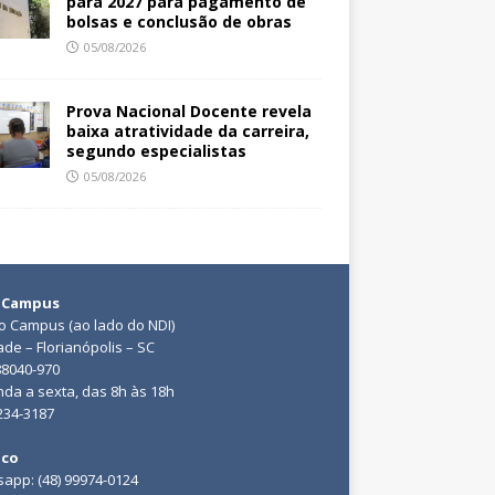
para 2027 para pagamento de
bolsas e conclusão de obras
05/08/2026
Prova Nacional Docente revela
baixa atratividade da carreira,
segundo especialistas
05/08/2026
 Campus
do Campus (ao lado do NDI)
ade – Florianópolis – SC
88040-970
da a sexta, das 8h às 18h
3234-3187
ico
app: (48) 99974-0124