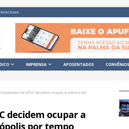
PRIVACIDADE
ÍDICO
IMPRENSA
APOSENTADOS
CONVÊNIO
Estudantes da UFSC decidem ocupar a reitoria em
C decidem ocupar a
nópolis por tempo