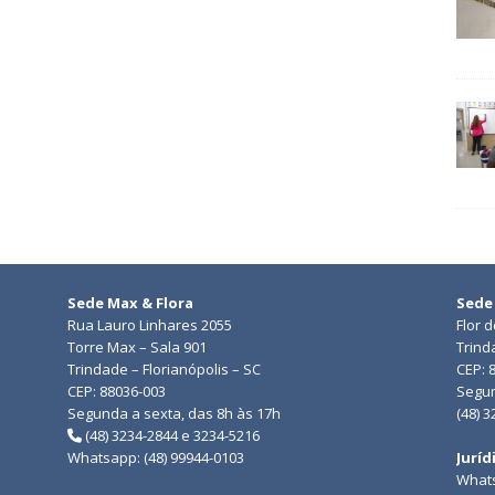
Sede Max & Flora
Sede
Rua Lauro Linhares 2055
Flor 
Torre Max – Sala 901
Trind
Trindade – Florianópolis – SC
CEP: 
CEP: 88036-003
Segun
Segunda a sexta, das 8h às 17h
(48) 
(48) 3234-2844 e 3234-5216
Whatsapp: (48) 99944-0103
Juríd
Whats