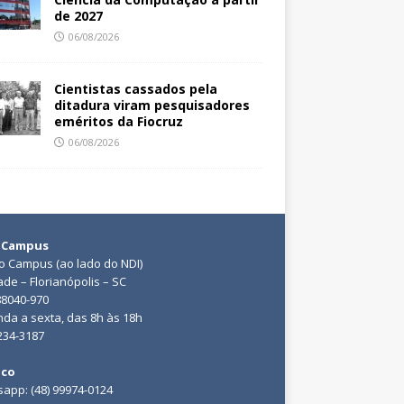
de 2027
06/08/2026
Cientistas cassados pela
ditadura viram pesquisadores
eméritos da Fiocruz
06/08/2026
 Campus
do Campus (ao lado do NDI)
ade – Florianópolis – SC
88040-970
da a sexta, das 8h às 18h
3234-3187
ico
app: (48) 99974-0124