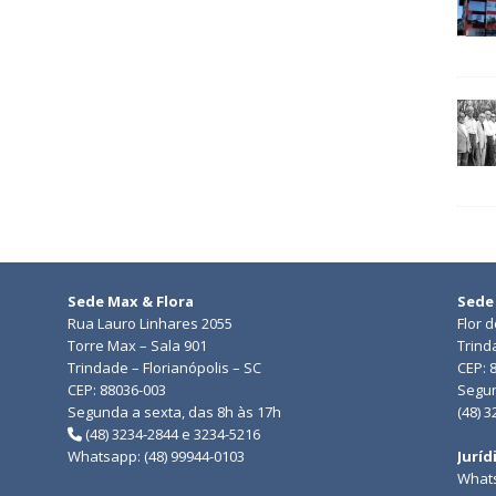
Sede Max & Flora
Sede
Rua Lauro Linhares 2055
Flor 
Torre Max – Sala 901
Trind
Trindade – Florianópolis – SC
CEP: 
CEP: 88036-003
Segun
Segunda a sexta, das 8h às 17h
(48) 
(48) 3234-2844 e 3234-5216
Whatsapp: (48) 99944-0103
Juríd
Whats