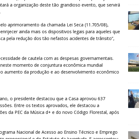
atará a organização deste tão grandioso evento, que servirá
.
pelo aprimoramento da chamada Lei Seca (11.705/08),
nrijecer ainda mais os dispositivos legais para aqueles que
ca pela redução dos tão nefastos acidentes de trânsito”,
ecessidade de cautela com as despesas governamentais.
, neste momento de conjuntura econômica mundial
s ao aumento da produção e ao desenvolvimento econômico
o ano, o presidente destacou que a Casa aprovou 637
ssões. Entre os textos aprovados, ele destacou a
es da PEC da Música d+ e do novo Código Florestal, após
rograma Nacional de Acesso ao Ensino Técnico e Emprego
io proporcional e do Estatuto da Juventude. E acrescentou: