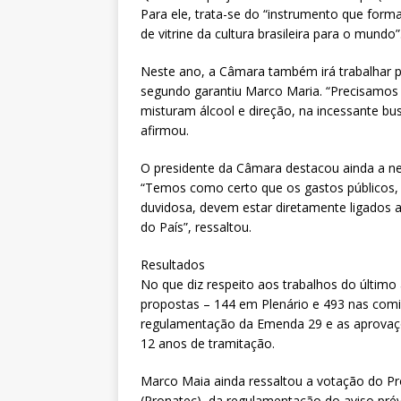
Para ele, trata-se do “instrumento que form
de vitrine da cultura brasileira para o mundo”
Neste ano, a Câmara também irá trabalhar 
segundo garantiu Marco Maria. “Precisamos e
misturam álcool e direção, na incessante bus
afirmou.
O presidente da Câmara destacou ainda a n
“Temos como certo que os gastos públicos
duvidosa, devem estar diretamente ligado
do País”, ressaltou.
Resultados
No que diz respeito aos trabalhos do últim
propostas – 144 em Plenário e 493 nas comi
regulamentação da Emenda 29 e as aprovaçõ
12 anos de tramitação.
Marco Maia ainda ressaltou a votação do P
(Pronatec), da regulamentação do aviso prév