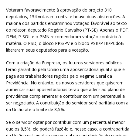
Votaram favoravelmente à aprovação do projeto 318
deputados, 134 votaram contra e houve duas abstenções. A
maioria dos partidos encaminhou votação favorável ao texto
do relator, deputado Rogério Carvalho (PT-SE). Apenas o PDT,
DEM, P-SOL e o PMN recomendaram votação contrária à
matéria. O PSD, o bloco PPS/PV e o bloco PSB/PTB/PCdoB
liberaram seus deputados para a votação.
Com a criação da Funpresp, os futuros servidores públicos
terão garantido pela União uma aposentadoria igual a que é
paga aos trabalhadores regidos pelo Regime Geral da
Previdência. No entanto, os novos servidores que quiserem
aumentar suas aposentadorias terão que aderir ao plano de
previdência complementar e contribuir com um percentual a
ser negociado. A contribuição do servidor será paritária com a
da União até o limite de 8,5%.
Se o servidor optar por contribuir com um percentual menor
que os 8,5%, ele poderá fazê-lo e, nesse caso, a contrapartida
da União será igual ao percentual de contribuição do servidor.