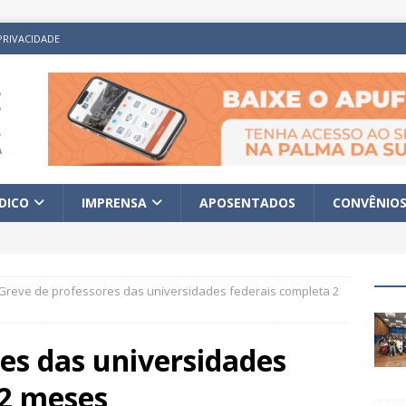
PRIVACIDADE
ÍDICO
IMPRENSA
APOSENTADOS
CONVÊNIO
Greve de professores das universidades federais completa 2
es das universidades
 2 meses