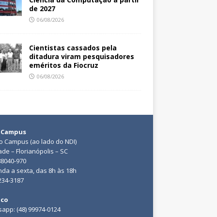
de 2027
06/08/2026
Cientistas cassados pela
ditadura viram pesquisadores
eméritos da Fiocruz
06/08/2026
 Campus
do Campus (ao lado do NDI)
ade – Florianópolis – SC
88040-970
da a sexta, das 8h às 18h
3234-3187
ico
app: (48) 99974-0124