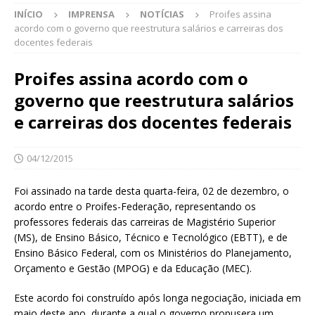
INÍCIO
IMPRENSA
NOTÍCIAS
Proifes assina
acordo com o governo que reestrutura salários e carreiras dos
docentes federais
Proifes assina acordo com o
governo que reestrutura salários
e carreiras dos docentes federais
04/12/2015
Foi assinado na tarde desta quarta-feira, 02 de dezembro, o
acordo entre o Proifes-Federação, representando os
professores federais das carreiras de Magistério Superior
(MS), de Ensino Básico, Técnico e Tecnológico (EBTT), e de
Ensino Básico Federal, com os Ministérios do Planejamento,
Orçamento e Gestão (MPOG) e da Educação (MEC).
Este acordo foi construído após longa negociação, iniciada em
maio deste ano, durante a qual o governo propusera um