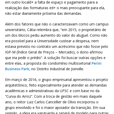
em outro locald+ a falta de espaço e pagamento para a
realização das formaturas ed+ o mais preocupante para ela,
não estar diariamente próxima das demandas.
Além dos fatores que não o caracterizavam como um campus
universitário, Cátia relembra que, “em 2015, o proprietário de
um dos blocos pediu aumento do valor do aluguel. Como não
era possível para a Universidade custear a despesa, nem
estava previsto no contrato um acréscimo que não fosse pelo
IGP-M (Índice Geral de Preços – Mercado), o dono afirmou
que iria pedir o prédio”. A solução foi buscar outras opções e
entre elas, a proposta do condomínio multissetorial
Perini
Business Park
, no Distrito Industrial de Joinville.
Em março de 2016, o grupo empresarial apresentou o projeto
arquitetônico, feito especialmente para atender as demandas
acadêmicas e administrativas da UFSC e com base no da
“Curva do Arroz”. Com a troca de gestão em maio daquele
ano, o reitor Luiz Carlos Cancellier de Olivo incorporou o
grupo envolvido e foi o maior apoiador da transição. Em sua
opinião, a ideia era vanguarda e servirá de modelo para outras