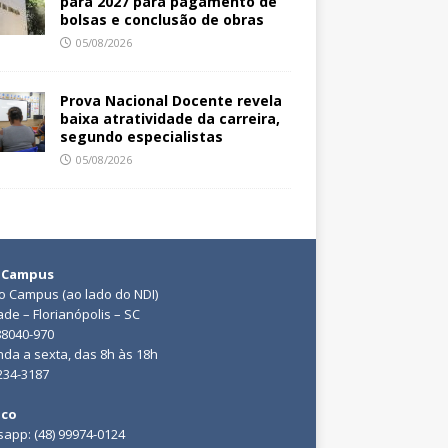
para 2027 para pagamento de
bolsas e conclusão de obras
05/08/2026
Prova Nacional Docente revela
baixa atratividade da carreira,
segundo especialistas
05/08/2026
 Campus
do Campus (ao lado do NDI)
ade – Florianópolis – SC
88040-970
da a sexta, das 8h às 18h
3234-3187
ico
app: (48) 99974-0124