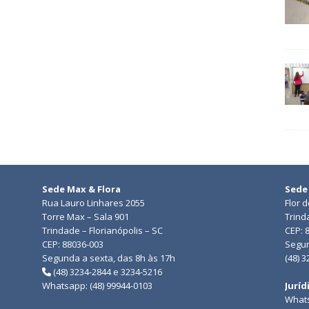
Sede Max & Flora
Sede
Rua Lauro Linhares 2055
Flor 
Torre Max – Sala 901
Trind
Trindade – Florianópolis – SC
CEP: 
CEP: 88036-003
Segun
Segunda a sexta, das 8h às 17h
(48) 
(48) 3234-2844 e 3234-5216
Whatsapp: (48) 99944-0103
Juríd
Whats