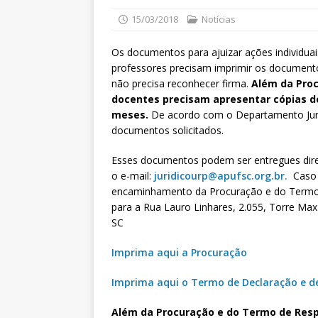
15/03/2018
Notícias
Os documentos para ajuizar ações individuai
professores precisam imprimir os documento
não precisa reconhecer firma.
Além da Proc
docentes precisam apresentar cópias do
meses.
De acordo com o Departamento Jurí
documentos solicitados.
Esses documentos podem ser entregues dir
o e-mail:
juridicourp@apufsc.org.br
.
Caso 
encaminhamento da Procuração e do Termo de
para a Rua Lauro Linhares, 2.055, Torre Max
SC
Imprima aqui a Procuração
Imprima aqui o Termo de Declaração e d
Além da Procuração e do Termo de Resp