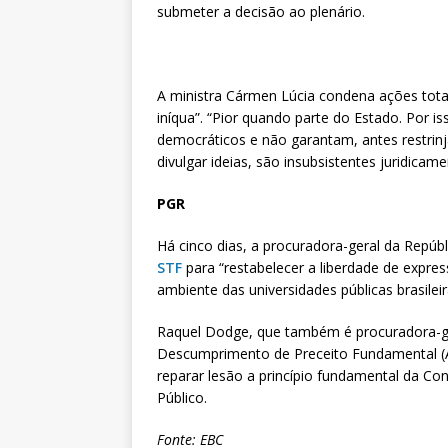
submeter a decisão ao plenário.
A ministra Cármen Lúcia condena ações total
iníqua”. “Pior quando parte do Estado. Por i
democráticos e não garantam, antes restrin
divulgar ideias, são insubsistentes juridicam
PGR
Há cinco dias, a procuradora-geral da Repúb
STF
para “restabelecer a liberdade de expre
ambiente das universidades públicas brasileir
Raquel Dodge, que também é procuradora-ge
Descumprimento de Preceito Fundamental (A
reparar lesão a princípio fundamental da Co
Público.
Fonte: EBC