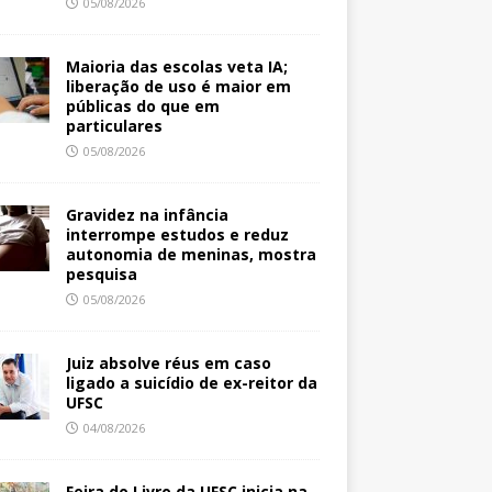
05/08/2026
Maioria das escolas veta IA;
liberação de uso é maior em
públicas do que em
particulares
05/08/2026
Gravidez na infância
interrompe estudos e reduz
autonomia de meninas, mostra
pesquisa
05/08/2026
Juiz absolve réus em caso
ligado a suicídio de ex-reitor da
UFSC
04/08/2026
Feira do Livro da UFSC inicia na