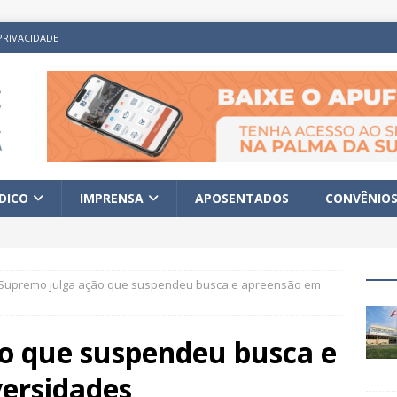
PRIVACIDADE
ÍDICO
IMPRENSA
APOSENTADOS
CONVÊNIO
Supremo julga ação que suspendeu busca e apreensão em
o que suspendeu busca e
ersidades