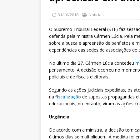
31/10/2018
Notícias
O Supremo Tribunal Federal (STF) faz sessão 
deferida pela ministra Cármen Lúcia. Pela me
sobre a busca e apreensão de panfletos e ma
dependências das sedes de associações de 
No último dia 27, Cármen Lúcia concedeu
m
pensamento. A decisão ocorreu no momento 
policiais e de fiscais eleitorais.
Segundo as ações judiciais expedidas, os ato
na
fiscalização
de supostas propagandas elei
educacionais, no entanto, viram as ações c
Urgência
De acordo com a ministra, a decisão tem car
últimos dias se multipliquem. A medida foi e