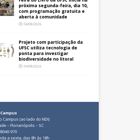
próxima segunda-feira, dia 10,
com programação gratuita e
aberta à comunidade
04/08/2026
Projeto com participação da
UFSC utiliza tecnologia de
ponta para investigar
biodiversidade no litoral
04/08/2026
 Campus
do Campus (ao lado do NDI)
ade – Florianópolis – SC
88040-970
da a sexta, das 8h às 18h