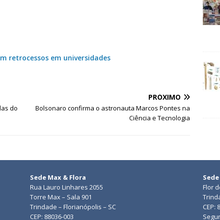
om retrocessos em universidades
PRÓXIMO
das do
Bolsonaro confirma o astronauta Marcos Pontes na
Ciência e Tecnologia
Sede Max & Flora
Sede
Rua Lauro Linhares 2055
Flor 
Torre Max – Sala 901
Trind
Trindade – Florianópolis – SC
CEP: 
CEP: 88036-003
Segun