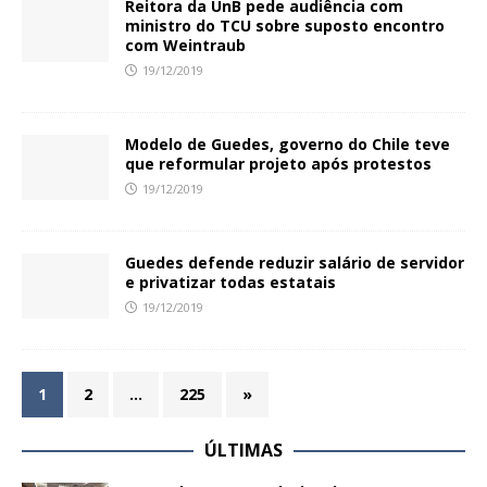
Reitora da UnB pede audiência com
ministro do TCU sobre suposto encontro
com Weintraub
19/12/2019
Modelo de Guedes, governo do Chile teve
que reformular projeto após protestos
19/12/2019
Guedes defende reduzir salário de servidor
e privatizar todas estatais
19/12/2019
1
2
…
225
»
ÚLTIMAS