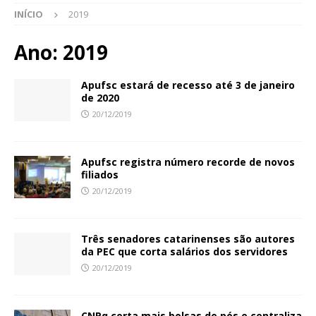
INÍCIO
2019
Ano:
2019
Apufsc estará de recesso até 3 de janeiro
de 2020
20/12/2019
Apufsc registra número recorde de novos
filiados
20/12/2019
Três senadores catarinenses são autores
da PEC que corta salários dos servidores
20/12/2019
CNPq corta mais bolsas de pós e centraliza