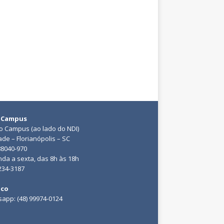
 Campus
do Campus (ao lado do NDI)
ade – Florianópolis – SC
88040-970
da a sexta, das 8h às 18h
3234-3187
ico
app: (48) 99974-0124