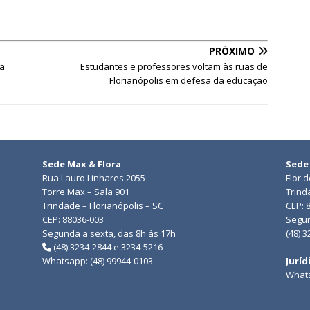
PRÓXIMO
 a
Estudantes e professores voltam às ruas de
Florianópolis em defesa da educação
Sede Max & Flora
Sede
Rua Lauro Linhares 2055
Flor 
Torre Max – Sala 901
Trind
Trindade – Florianópolis – SC
CEP: 
CEP: 88036-003
Segun
Segunda a sexta, das 8h às 17h
(48) 
(48) 3234-2844 e 3234-5216
Whatsapp: (48) 99944-0103
Juríd
Whats