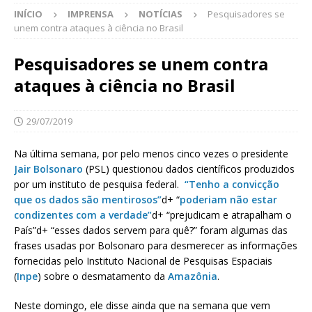
INÍCIO
IMPRENSA
NOTÍCIAS
Pesquisadores se
unem contra ataques à ciência no Brasil
Pesquisadores se unem contra
ataques à ciência no Brasil
29/07/2019
Na última semana, por pelo menos cinco vezes o presidente
Jair Bolsonaro
(PSL) questionou dados científicos produzidos
por um instituto de pesquisa federal.
“Tenho a convicção
que os dados são mentirosos”
d+ “
poderiam não estar
condizentes com a verdade”
d+ “prejudicam e atrapalham o
País”d+ “esses dados servem para quê?” foram algumas das
frases usadas por Bolsonaro para desmerecer as informações
fornecidas pelo Instituto Nacional de Pesquisas Espaciais
(
Inpe
) sobre o desmatamento da
Amazônia
.
Neste domingo, ele disse ainda que na semana que vem