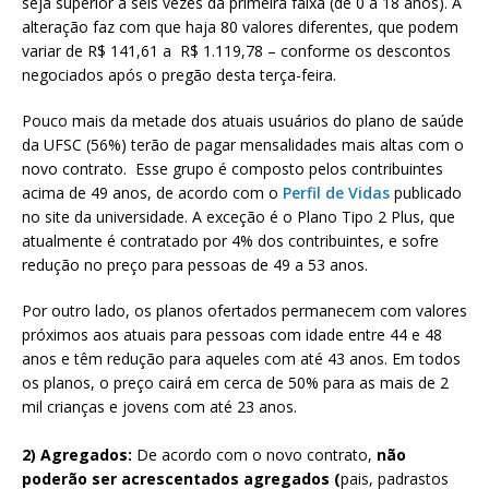
seja superior a seis vezes da primeira faixa (de 0 a 18 anos). A
alteração faz com que haja 80 valores diferentes, que podem
variar de R$ 141,61 a R$ 1.119,78 – conforme os descontos
negociados após o pregão desta terça-feira.
Pouco mais da metade dos atuais usuários do plano de saúde
da UFSC (56%) terão de pagar mensalidades mais altas com o
novo contrato. Esse grupo é composto pelos contribuintes
acima de 49 anos, de acordo com o
Perfil de Vidas
publicado
no site da universidade. A exceção é o Plano Tipo 2 Plus, que
atualmente é contratado por 4% dos contribuintes, e sofre
redução no preço para pessoas de 49 a 53 anos.
Por outro lado, os planos ofertados permanecem com valores
próximos aos atuais para pessoas com idade entre 44 e 48
anos e têm redução para aqueles com até 43 anos. Em todos
os planos, o preço cairá em cerca de 50% para as mais de 2
mil crianças e jovens com até 23 anos.
2) Agregados:
De acordo com o novo contrato,
não
poderão ser acrescentados agregados (
pais, padrastos