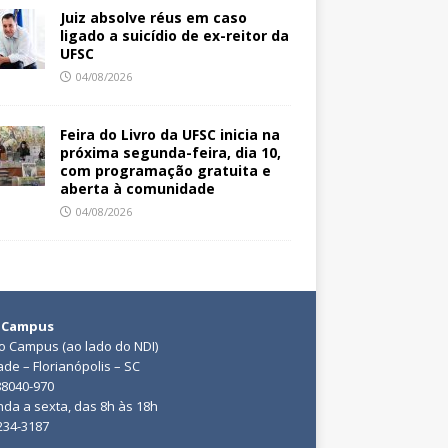
Juiz absolve réus em caso
ligado a suicídio de ex-reitor da
UFSC
04/08/2026
Feira do Livro da UFSC inicia na
próxima segunda-feira, dia 10,
com programação gratuita e
aberta à comunidade
04/08/2026
 Campus
do Campus (ao lado do NDI)
ade – Florianópolis – SC
88040-970
da a sexta, das 8h às 18h
3234-3187