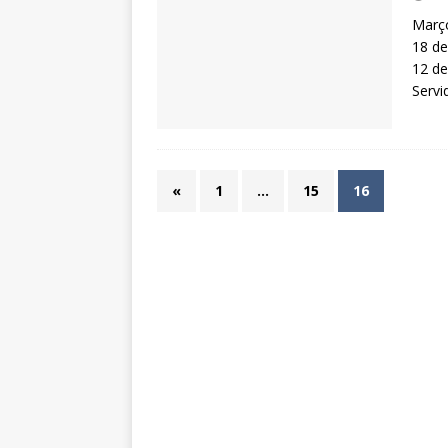
Março
18 de
12 de
Servi
«
1
…
15
16