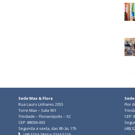
Sede Max & Flora
Sede
Rua Lauro Linhares 2055
Flor 
Torre Max – Sala 901
Trind
Trindade – Florianópolis – SC
CEP: 
CEP: 88036-003
Segun
Segunda a sexta, das 8h às 17h
(48) 
(48) 3234-2844 e 3234-5216