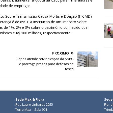
nceiras. E aumentar alíquota da CSLL para mineradoras e
tidade de empregos.
sto Sobre Transmissão Causa Mortis e Doação (ITCMD)
erança é de 8%. E a Instituição de um Imposto Sobre
vas de 1%, 2% e 3% sobre o patrimônio conhecido que
milhões e R$ 100 milhões, respectivamente.
PRÓXIMO
Capes atende reivindicação da ANPG
e prorroga prazos para defesas de
teses
Sede Max & Flora
Sede
Rua Lauro Linhares 2055
Flor 
Torre Max – Sala 901
Trind