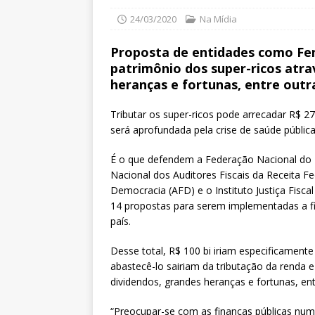
24/03/2020
Na Mídia
Proposta de entidades como Fen
patrimônio dos super-ricos atra
heranças e fortunas, entre out
Tributar os super-ricos pode arrecadar R$ 2
será aprofundada pela crise de saúde pública
É o que defendem a Federação Nacional do Fi
Nacional dos Auditores Fiscais da Receita Fed
Democracia (AFD) e o Instituto Justiça Fisca
14 propostas para serem implementadas a f
país.
Desse total, R$ 100 bi iriam especificamen
abastecê-lo sairiam da tributação da renda 
dividendos, grandes heranças e fortunas, en
“Preocupar-se com as finanças públicas nu