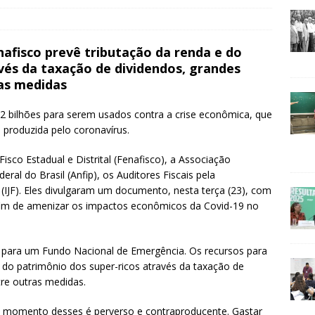
afisco prevê tributação da renda e do
vés da taxação de dividendos, grandes
ras medidas
72 bilhões para serem usados contra a crise econômica, que
 produzida pelo coronavírus.
sco Estadual e Distrital (Fenafisco), a Associação
eral do Brasil (Anfip), os Auditores Fiscais pela
l (IJF). Eles divulgaram um documento, nesta terça (23), com
im de amenizar os impactos econômicos da Covid-19 no
te para um Fundo Nacional de Emergência. Os recursos para
e do patrimônio dos super-ricos através da taxação de
tre outras medidas.
m momento desses é perverso e contraproducente. Gastar