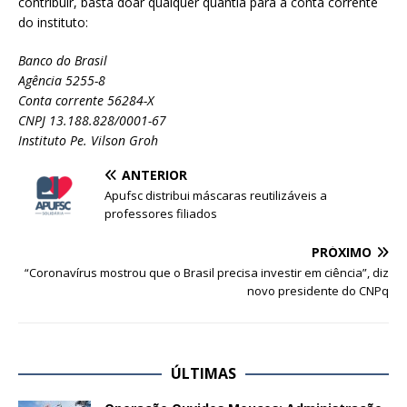
contribuir, basta doar qualquer quantia para a conta corrente
do instituto:
Banco do Brasil
Agência 5255-8
Conta corrente 56284-X
CNPJ 13.188.828/0001-67
Instituto Pe. Vilson Groh
ANTERIOR
Apufsc distribui máscaras reutilizáveis a
professores filiados
PRÓXIMO
“Coronavírus mostrou que o Brasil precisa investir em ciência”, diz
novo presidente do CNPq
ÚLTIMAS