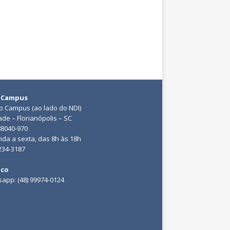
 Campus
do Campus (ao lado do NDI)
ade – Florianópolis – SC
88040-970
da a sexta, das 8h às 18h
3234-3187
ico
app: (48) 99974-0124