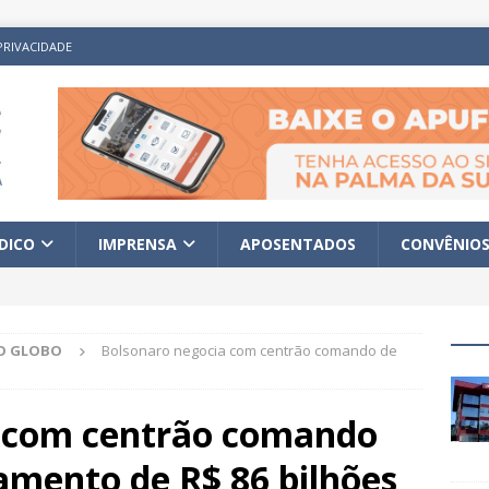
PRIVACIDADE
ÍDICO
IMPRENSA
APOSENTADOS
CONVÊNIO
O GLOBO
Bolsonaro negocia com centrão comando de
a com centrão comando
amento de R$ 86 bilhões