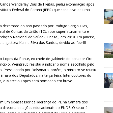
Carlos Wanderley Dias de Freitas, pediu exoneração após
stituto Federal do Paraná (IFPR) que seria alvo de uma
a dezembro do ano passado por Rodrigo Sergio Dias,
bunal de Contas da União (TCU) por superfaturamento e
ndação Nacional de Saúde (Funasa), em 2018. Em janeiro,
 a gestora Karine Silva dos Santos, devido ao “perfil
o Lopes da Ponte, ex-chefe de gabinete do senador Ciro
incípio, Weintraub resistiu a indicar o nome escolhido pelo
io. Pressionado por Bolsonaro, porém, o ministro se reuniu
 Câmara dos Deputados, na terça-feira. Interlocutores do
da, e Marcelo Lopes será nomeado em breve.
m um ex-assessor da liderança do PL na Câmara dos
 diretoria de ações educacionais do FNDE. O setor é