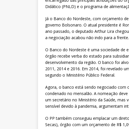
encarregado das principais atribuições do ó
Didático (PNLD) e o programa de alimentaçã
Já o Banco do Nordeste, com orçamento de R
governo Bolsonaro. O atual presidente é Rom
ano passado, o deputado Arthur Lira chegou
a negociação acabou não indo para a frente.
O Banco do Nordeste é uma sociedade de eco
órgão recebe verba do estado para subsidi
desenvolvimento da região. O banco foi alv
2011, 2014 e 2016. Em 2014, foi revelado u
segundo o Ministério Público Federal.
Agora, o banco está sendo negociado com o 
condenado no mensalão. A nomeação deve s
um secretário no Ministério da Saúde, mas v
sensível devido à pandemia, argumentam int
O PP também conseguiu emplacar um direto
Secas), órgão com um orçamento de R$ 1,09