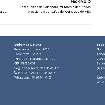
PRÓXIMO
Com queixas de Bolsonaro, militares e deputados
ia da
pressionam por saída de Weintraub do MEC
Sede Max & Flora
Sede
Rua Lauro Linhares 2055
Flor 
Torre Max – Sala 901
Trind
Trindade – Florianópolis – SC
CEP: 
CEP: 88036-003
Segun
Segunda a sexta, das 8h às 17h
(48) 
(48) 3234-2844 e 3234-5216
Whatsapp: (48) 99944-0103
Juríd
Whats