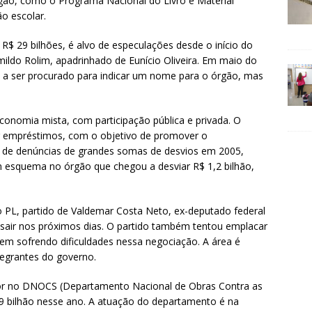
rgão, como o Programa Nacional do Livro e Material
o escolar.
$ 29 bilhões, é alvo de especulações desde o início do
ildo Rolim, apadrinhado de Eunício Oliveira. Em maio do
 a ser procurado para indicar um nome para o órgão, mas
nomia mista, com participação pública e privada. O
ar empréstimos, com o objetivo de promover o
o de denúncias de grandes somas de desvios em 2005,
m esquema no órgão que chegou a desviar R$ 1,2 bilhão,
PL, partido de Valdemar Costa Neto, ex-deputado federal
air nos próximos dias. O partido também tentou emplacar
em sofrendo dificuldades nessa negociação. A área é
egrantes do governo.
r no DNOCS (Departamento Nacional de Obras Contra as
 bilhão nesse ano. A atuação do departamento é na