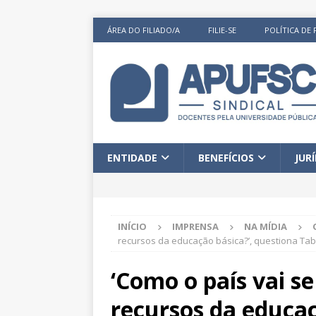
ÁREA DO FILIADO/A
FILIE-SE
POLÍTICA DE 
ENTIDADE
BENEFÍCIOS
JUR
INÍCIO
IMPRENSA
NA MÍDIA
recursos da educação básica?’, questiona Ta
‘Como o país vai s
recursos da educaç