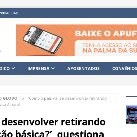
PRIVACIDADE
ÍDICO
IMPRENSA
APOSENTADOS
CONVÊNIO
O GLOBO
‘Como o país vai se desenvolver retirando
bata Amaral
e desenvolver retirando
ão básica?’, questiona