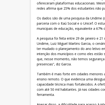
ofereceram plataformas educacionais. Mes
redes afirma que 25% dos estudantes não par
Os dados são de uma pesquisa da Undime (q
parceria com o Itaú Social e o Unicef. O es
municipais de educação, equivalente a 67% 
A pesquisa foi feita entre 29 de janeiro e 2
Undime, Luiz Miguel Martins Garcia, o cená
ter mudado o planejamento do ano letivo em 
intenção dos municípios e como eles estão 
que, nesse momento, não temos segurança 
presencias”, diz Garcia.
Também é mais forte em cidades menores a 
ensino remoto. O que evidencia uma desigu
capacidade técnica mais fortalecidos. A ofe
com até 50 mil habitantes. Já nas cidades c
ferramenta.
Apesar disso, a dificuldade para acesso à i