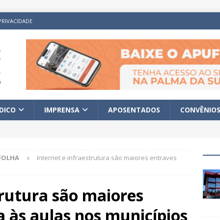
PRIVACIDADE
ÍDICO
IMPRENSA
APOSENTADOS
CONVÊNIO
FOLHA
Internet e infraestrutura são maiores entraves
trutura são maiores
a às aulas nos municípios