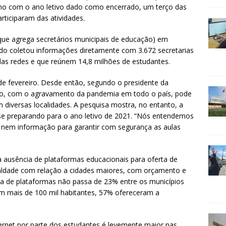
mo com o ano letivo dado como encerrado, um terço das
ticiparam das atividades.
ue agrega secretários municipais de educação) em
tudo coletou informações diretamente com 3.672 secretarias
das redes e que reúnem 14,8 milhões de estudantes.
1 de fevereiro. Desde então, segundo o presidente da
rio, com o agravamento da pandemia em todo o país, pode
diversas localidades. A pesquisa mostra, no entanto, a
se preparando para o ano letivo de 2021. “Nós entendemos
nem informação para garantir com segurança as aulas
ausência de plataformas educacionais para oferta de
aldade com relação a cidades maiores, com orçamento e
rta de plataformas não passa de 23% entre os municípios
om mais de 100 mil habitantes, 57% ofereceram a
nternet por parte dos estudantes é levemente maior nas