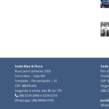
Sede Max & Flora
Sede
Rua Lauro Linhares 2055
Flor 
Torre Max – Sala 901
Trind
Trindade – Florianópolis – SC
CEP: 
CEP: 88036-003
Segun
Segunda a sexta, das 8h às 17h
(48) 
(48) 3234-2844 e 3234-5216
Whatsapp: (48) 99944-0103
Juríd
Whats