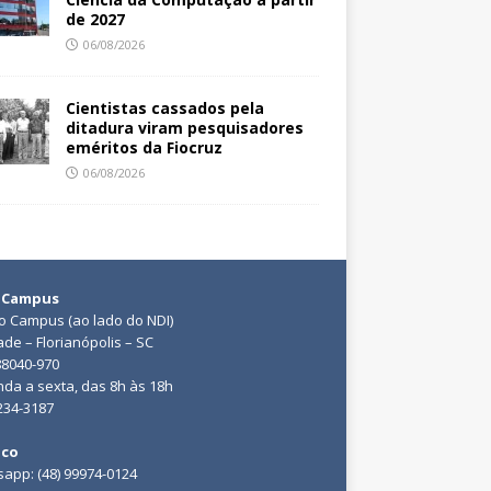
de 2027
06/08/2026
Cientistas cassados pela
ditadura viram pesquisadores
eméritos da Fiocruz
06/08/2026
 Campus
do Campus (ao lado do NDI)
ade – Florianópolis – SC
88040-970
da a sexta, das 8h às 18h
3234-3187
ico
app: (48) 99974-0124