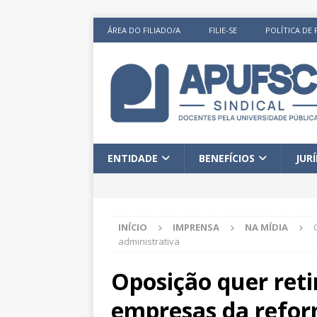
ÁREA DO FILIADO/A
FILIE-SE
POLÍTICA DE 
ENTIDADE
BENEFÍCIOS
JUR
INÍCIO
IMPRENSA
NA MÍDIA
administrativa
Oposição quer ret
empresas da refor