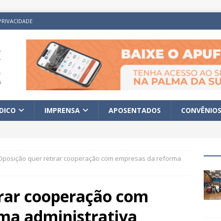
PRIVACIDADE
ÍDICO
IMPRENSA
APOSENTADOS
CONVÊNIO
Oposição quer retirar cooperação com empresas da reforma
irar cooperação com
ma administrativa