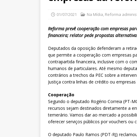
01/07/2021
Na Mídia
,
Reforma administ
Reforma prevê cooperação com empresas para 
financeira; relator pede propostas alternativa
Deputados da oposição defenderam a retirada
que permite a cooperação com empresas pa
contrapartida financeira, inclusive com o com
humanos de particulares. Até mesmo deputad
contrários a trechos da PEC sobre a interv
Justiça contra linhas de crédito ou empresas 
Cooperação
Segundo o deputado Rogério Correia (PT-MG),
recursos sejam destinados diretamente a enti
temerário. Vamos dar ao mercado a possibili
oferecer serviços públicos por vouchers ou cu
O deputado Paulo Ramos (PDT-RJ) reclamou do