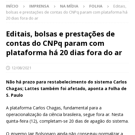
INÍCIO
IMPRENSA
NA MÍDIA
FOLHA
Editais,
bolsas e prestações de contas do CNPq param com plataforma há
20 dias fora do ar
Editais, bolsas e prestações de
contas do CNPq param com
plataforma há 20 dias fora do ar
12/08/2021
Não há prazo para restabelecimento do sistema Carlos
Chagas; Lattes também foi afetado, aponta a Folha de
S. Paulo
A plataforma Carlos Chagas, fundamental para a
operacionalização da ciência brasileira, segue fora ar. Nesta
quinta-feira (12), completam-se 20 dias de apagão do sistema.
O governo Jair Bolsonaro ainda não conseguiu normalizar a