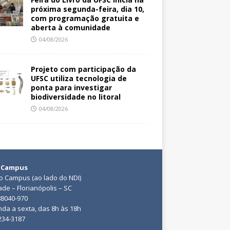
próxima segunda-feira, dia 10,
com programação gratuita e
aberta à comunidade
04/08/2026
Projeto com participação da
UFSC utiliza tecnologia de
ponta para investigar
biodiversidade no litoral
04/08/2026
 Campus
do Campus (ao lado do NDI)
ade – Florianópolis – SC
88040-970
da a sexta, das 8h às 18h
3234-3187