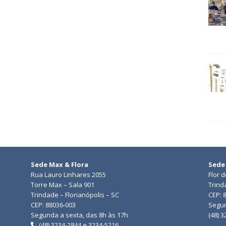
Sede Max & Flora
Sede
Rua Lauro Linhares 2055
Flor 
Torre Max – Sala 901
Trind
Trindade – Florianópolis – SC
CEP: 
CEP: 88036-003
Segun
Segunda a sexta, das 8h às 17h
(48) 
(48) 3234-2844 e 3234-5216