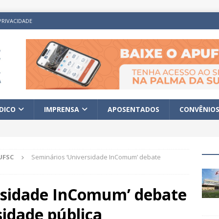
PRIVACIDADE
ÍDICO
IMPRENSA
APOSENTADOS
CONVÊNIO
UFSC
Seminários ‘Universidade InComum’ debate
rsidade InComum’ debate
sidade pública