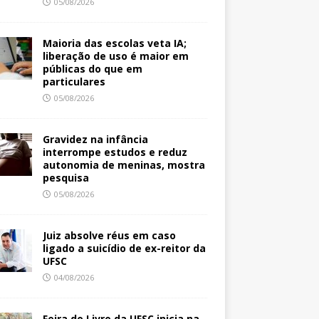
05/08/2026
Maioria das escolas veta IA;
liberação de uso é maior em
públicas do que em
particulares
05/08/2026
Gravidez na infância
interrompe estudos e reduz
autonomia de meninas, mostra
pesquisa
05/08/2026
Juiz absolve réus em caso
ligado a suicídio de ex-reitor da
UFSC
04/08/2026
Feira do Livro da UFSC inicia na