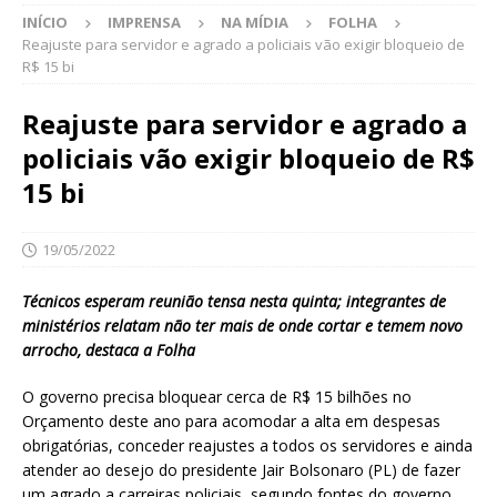
INÍCIO
IMPRENSA
NA MÍDIA
FOLHA
Reajuste para servidor e agrado a policiais vão exigir bloqueio de
R$ 15 bi
Reajuste para servidor e agrado a
policiais vão exigir bloqueio de R$
15 bi
19/05/2022
Técnicos esperam reunião tensa nesta quinta; integrantes de
ministérios relatam não ter mais de onde cortar e temem novo
arrocho, destaca a Folha
O governo precisa bloquear cerca de R$ 15 bilhões no
Orçamento deste ano para acomodar a alta em despesas
obrigatórias, conceder reajustes a todos os servidores e ainda
atender ao desejo do presidente Jair Bolsonaro (PL) de fazer
um agrado a carreiras policiais, segundo fontes do governo