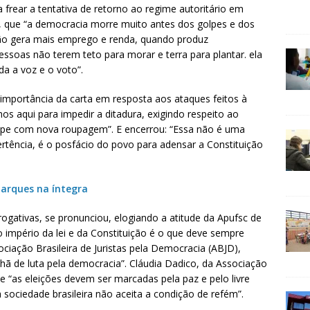
frear a tentativa de retorno ao regime autoritário em
m, que “a democracia morre muito antes dos golpes e dos
não gera mais emprego e renda, quando produz
essoas não terem teto para morar e terra para plantar. ela
a a voz e o voto”.
 importância da carta em resposta aos ataques feitos à
os aqui para impedir a ditadura, exigindo respeito ao
olpe com nova roupagem”. E encerrou: “Essa não é uma
ertência, é o posfácio do povo para adensar a Constituição
 Marques na íntegra
rogativas, se pronunciou, elogiando a atitude da Apufsc de
 “o império da lei e da Constituição é o que deve sempre
sociação Brasileira de Juristas pela Democracia (ABJD),
 de luta pela democracia”. Cláudia Dadico, da Associação
e “as eleições devem ser marcadas pela paz e pelo livre
 sociedade brasileira não aceita a condição de refém”.