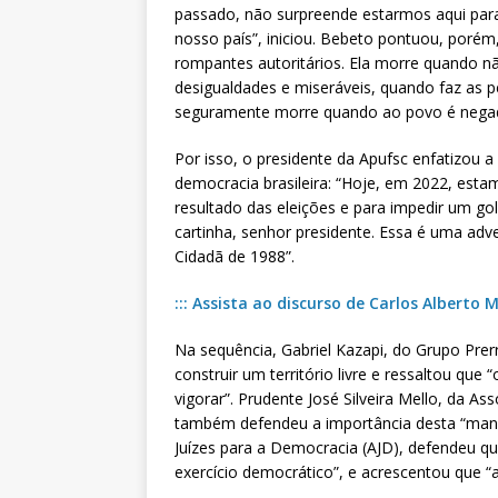
passado, não surpreende estarmos aqui para 
nosso país”, iniciou. Bebeto pontuou, poré
rompantes autoritários. Ela morre quando 
desigualdades e miseráveis, quando faz as p
seguramente morre quando ao povo é negad
Por isso, o presidente da Apufsc enfatizou a
democracia brasileira: “Hoje, em 2022, estam
resultado das eleições e para impedir um g
cartinha, senhor presidente. Essa é uma adv
Cidadã de 1988”.
::: Assista ao discurso de Carlos Alberto
Na sequência, Gabriel Kazapi, do Grupo Prer
construir um território livre e ressaltou que
vigorar”. Prudente José Silveira Mello, da As
também defendeu a importância desta “manhã
Juízes para a Democracia (AJD), defendeu qu
exercício democrático”, e acrescentou que “a