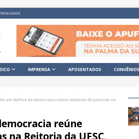
PRIVACIDADE
ÍDICO
IMPRENSA
APOSENTADOS
CONVÊNIO
Ato em defesa da democracia reúne centenas de pessoas na
democracia reúne
s na Reitoria da UFSC,