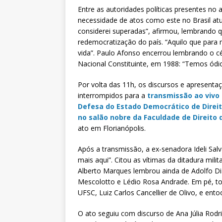
Entre as autoridades políticas presentes no
necessidade de atos como este no Brasil atua
considerei superadas”, afirmou, lembrando qu
redemocratização do país. “Aquilo que para m
vida”. Paulo Afonso encerrou lembrando o c
Nacional Constituinte, em 1988: “Temos ódio 
Por volta das 11h, os discursos e apresentaç
interrompidos para a
transmissão ao vivo d
Defesa do Estado Democrático de Direito,
no salão nobre da Faculdade de Direito 
ato em Florianópolis.
Após a transmissão, a ex-senadora Ideli Salv
mais aqui”. Citou as vítimas da ditadura milit
Alberto Marques lembrou ainda de Adolfo D
Mescolotto e Lédio Rosa Andrade. Em pé, t
UFSC, Luiz Carlos Cancellier de Olivo, e ento
O ato seguiu com discurso de Ana Júlia Rodr