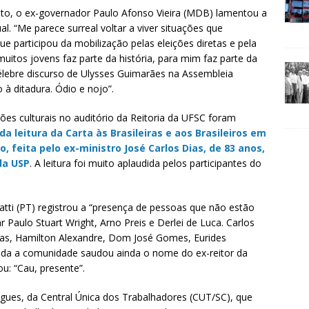
 ato, o ex-governador Paulo Afonso Vieira (MDB) lamentou a
l. “Me parece surreal voltar a viver situações que
e participou da mobilização pelas eleições diretas e pela
uitos jovens faz parte da história, para mim faz parte da
élebre discurso de Ulysses Guimarães na Assembleia
à ditadura. Ódio e nojo”.
ões culturais no auditório da Reitoria da UFSC foram
a leitura da Carta às Brasileiras e aos Brasileiros em
 feita pelo ex-ministro José Carlos Dias, de 83 anos,
da USP
. A leitura foi muito aplaudida pelos participantes do
atti (PT) registrou a “presença de pessoas que não estão
ar Paulo Stuart Wright, Arno Preis e Derlei de Luca. Carlos
ias, Hamilton Alexandre, Dom José Gomes, Eurides
oda a comunidade saudou ainda o nome do ex-reitor da
ou: “Cau, presente”.
igues, da Central Única dos Trabalhadores (CUT/SC), que