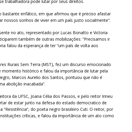
e trabalhadora pode lutar por seus direitos.
bastante enfático, em que afirmou que é preciso afastar
ar nossos sonhos de viver em um país justo socialmente”.
nte no ato, representado por Lucas Bonatto e Victoria
ticiparem também de outras mobilizações: “Precisamos ir
ória falou da esperança de ter “um país de volta aos
ores Rurais Sem Terra (MST), fez um discurso emocionado
e momento histórico e falou da importância de lutar pela
gro, Marcos Aurelio dos Santos, pontuou que não é
uma abolição inacabada”.
eitora da UFSC, Joana Célia dos Passos, e pelo reitor Irineu
rtar de estar junto na defesa do estado democratico de
a “Resistência”, do poeta negro brasileiro Cuti. O reitor, por
nstituições críticas, e falou da importância de um ato como