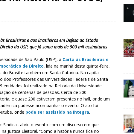
 às Brasileiras e aos Brasileiros em Defesa do Estado
 Direito da USP, que já soma mais de 900 mil assinaturas
versidade de São Paulo (USP), a
Carta às Brasileiras e
mocrático de Direito
, lida na manhã desta quinta-feira,
s do Brasil e também em Santa Catarina. Na capital
to dos Professores das Universidades Federais de Santa
9 entidades foi realizado na Reitoria da Universidade
ipação de centenas de pessoas. Cerca de 300
oria, e quase 200 estiveram presentes no hall, onde um
acadêmica pudesse acompanhar o evento. O ato foi
Youtube, onde
pode ser assistido na íntegra
.
c-Sindical, abriu o evento com um discurso em que
 na Justiça Eleitoral. “Como a história nunca fica no