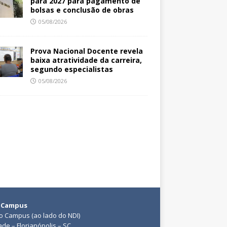
para 2027 para pagamento de
bolsas e conclusão de obras
05/08/2026
Prova Nacional Docente revela
baixa atratividade da carreira,
segundo especialistas
05/08/2026
 Campus
do Campus (ao lado do NDI)
ade – Florianópolis – SC